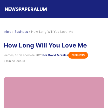
NEWSPAPERALUM
Inicio
›
Business
›
How Long Will You Love Me
How Long Will You Love Me
viernes, 16 de enero de 2026
Por David Morales
BUSINESS
7 min de lectura