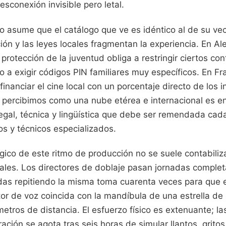
esconexión invisible pero letal.
 asume que el catálogo que ve es idéntico al de su vec
ción y las leyes locales fragmentan la experiencia. En Al
 protección de la juventud obliga a restringir ciertos co
o a exigir códigos PIN familiares muy específicos. En Fr
financiar el cine local con un porcentaje directo de los 
e percibimos como una nube etérea e internacional es e
legal, técnica y lingüística que debe ser remendada ca
os y técnicos especializados.
gico de este ritmo de producción no se suele contabiliz
trales. Los directores de doblaje pasan jornadas comple
das repitiendo la misma toma cuarenta veces para que 
ctor de voz coincida con la mandíbula de una estrella d
ómetros de distancia. El esfuerzo físico es extenuante; l
ración se agota tras seis horas de simular llantos, grito