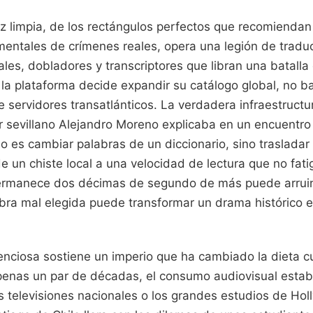
faz limpia, de los rectángulos perfectos que recomienda
entales de crímenes reales, opera una legión de traduc
les, dobladores y transcriptores que libran una batalla d
 la plataforma decide expandir su catálogo global, no b
e servidores transatlánticos. La verdadera infraestruct
or sevillano Alejandro Moreno explicaba en un encuentro
o es cambiar palabras de un diccionario, sino trasladar
 de un chiste local a una velocidad de lectura que no fat
permanece dos décimas de segundo de más puede arruin
alabra mal elegida puede transformar un drama histórico
enciosa sostiene un imperio que ha cambiado la dieta cu
enas un par de décadas, el consumo audiovisual estab
s televisiones nacionales o los grandes estudios de Hol