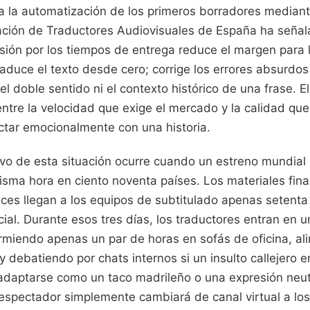
a la automatización de los primeros borradores median
ración de Traductores Audiovisuales de España ha señal
sión por los tiempos de entrega reduce el margen para l
raduce el texto desde cero; corrige los errores absurd
 doble sentido ni el contexto histórico de una frase. E
entre la velocidad que exige el mercado y la calidad qu
ctar emocionalmente con una historia.
tivo de esta situación ocurre cuando un estreno mundia
isma hora en ciento noventa países. Los materiales fina
ces llegan a los equipos de subtitulado apenas setenta
cial. Durante esos tres días, los traductores entran en 
durmiendo apenas un par de horas en sofás de oficina, a
y debatiendo por chats internos si un insulto callejero e
daptarse como un taco madrileño o una expresión neu
el espectador simplemente cambiará de canal virtual a lo