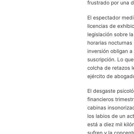
frustrado por una d
El espectador medio
licencias de exhibi
legislación sobre la
horarias nocturnas 
inversión obligan a 
suscripción. Lo qu
colcha de retazos 
ejército de abogad
El desgaste psicoló
financieros trimes
cabinas insonoriza
los labios de un a
está a diez mil kil
sufren y la concent