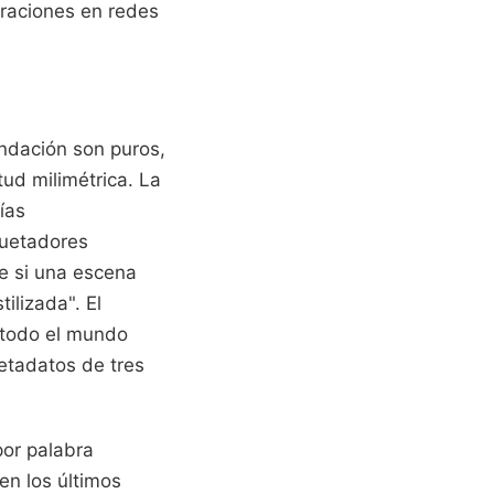
ltraciones en redes
endación son puros,
ud milimétrica. La
ías
quetadores
e si una escena
ilizada". El
 todo el mundo
etadatos de tres
por palabra
en los últimos