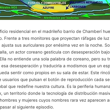
ficio residencial en el madrileño barrio de Chamberí huel
o. Frente a tres monitores que proyectan ráfagas de luz
s ajusta sus auriculares por enésima vez en la noche. So
lla, un actor coreano gesticula con desesperación bajo 
l. Ella no entiende una sola palabra de coreano, pero su 
e esa desesperación y traducirla a modismos que un es
pueda sentir como propios en su sala de estar. Este rincó
de usuarios que pulsan el botón de reproducción cada s
bal que redefine nuestra cultura. Es la periferia human
, un territorio donde la tecnología de distribución masi
e hombres y mujeres cuyos nombres rara vez aparecen a
asar al siguiente episodio.