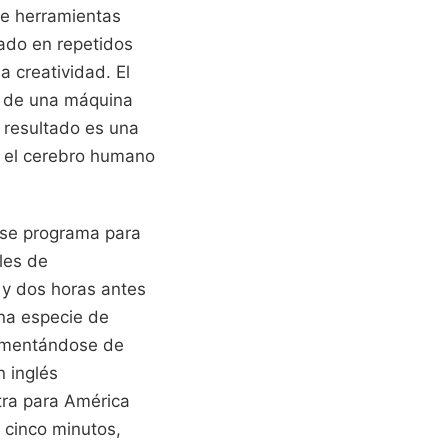
te herramientas
ado en repetidos
a creatividad. El
os de una máquina
l resultado es una
e el cerebro humano
l se programa para
les de
 y dos horas antes
una especie de
limentándose de
n inglés
tra para América
s cinco minutos,