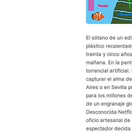
El sótano de un edi
plástico recalentad
treinta y cinco año
mañana. En la panta
torrencial artificia
capturar el alma d
Aires o en Sevilla 
para los millones 
de un engranaje glo
Desconocida Netflix
oficio artesanal d
espectador decida p