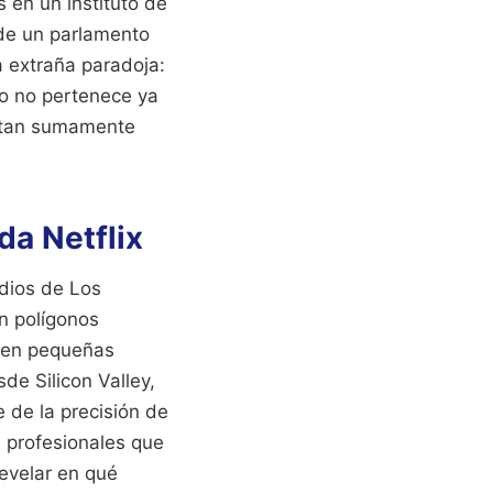
 en un instituto de
 de un parlamento
a extraña paradoja:
to no pertenece ya
os tan sumamente
da Netflix
udios de Los
n polígonos
y en pequeñas
de Silicon Valley,
 de la precisión de
s profesionales que
evelar en qué