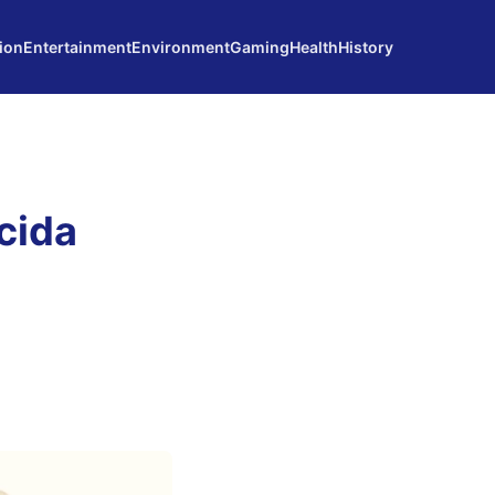
ion
Entertainment
Environment
Gaming
Health
History
cida