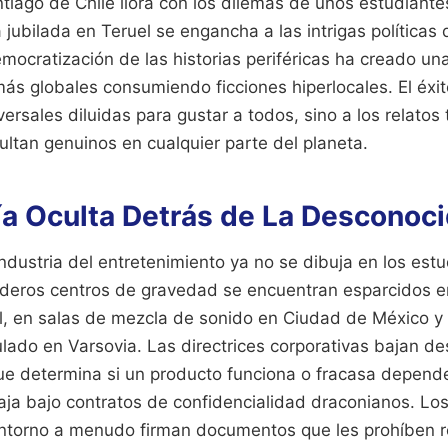
iago de Chile llora con los dilemas de unos estudiantes
 jubilada en Teruel se engancha a las intrigas políticas
ocratización de las historias periféricas ha creado un
ás globales consumiendo ficciones hiperlocales. El éxi
iversales diluidas para gustar a todos, sino a los relat
ultan genuinos en cualquier parte del planeta.
a Oculta Detrás de La Desconoci
industria del entretenimiento ya no se dibuja en los est
deros centros de gravedad se encuentran esparcidos e
úl, en salas de mezcla de sonido en Ciudad de México 
lado en Varsovia. Las directrices corporativas bajan des
que determina si un producto funciona o fracasa depende
aja bajo contratos de confidencialidad draconianos. Lo
ntorno a menudo firman documentos que les prohíben r