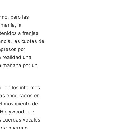
ino, pero las
emania, la
ntenidos a franjas
ancia, las cuotas de
ingresos por
n realidad una
da mañana por un
ar en los informes
tas encerrados en
el movimiento de
e Hollywood que
as cuerdas vocales
s de guerra o