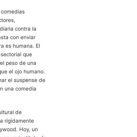
n comedias
tores,
iaria contra la
asta con enviar
ura es humana. El
 sectorial que
 el peso de una
igue el ojo humano.
ar el suspense de
 en una comedia
ltural de
a rígidamente
lywood. Hoy, un