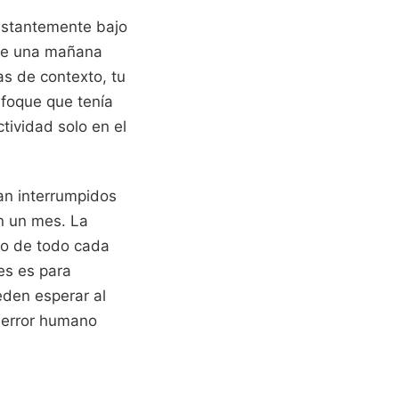
onstantemente bajo
que una mañana
s de contexto, tu
nfoque que tenía
tividad solo en el
an interrumpidos
n un mes. La
co de todo cada
es es para
eden esperar al
l error humano