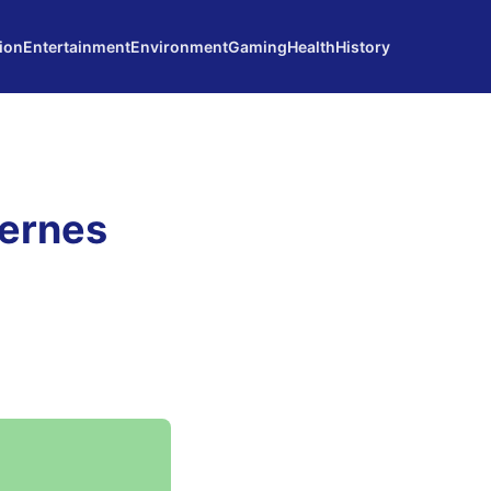
ion
Entertainment
Environment
Gaming
Health
History
iernes