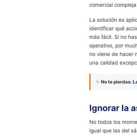
comercial compleja
La solución es apli
identificar qué acc
más fácil. Si no ha
operativo, por much
no viene de hacer 
una calidad excepc
✨
No te pierdas:
La
Ignorar la 
No todos los momen
igual que las del s