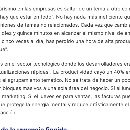
carísimo en las empresas es saltar de un tema a otro c
"hay que estar en todo". No hay nada más ineficiente 
euniones de temas no relacionados. Cada vez que cambia
e diez y quince minutos en alcanzar el mismo nivel de e
 cinco veces al día, has perdido una hora de alta produc
ue".
 en el sector tecnológico donde los desarrolladores er
tualizaciones rápidas". La productividad cayó un 40% e
es el agrupamiento temático. No se trata de hacer un po
r bloques masivos a una sola área del negocio. Si el lun
 marketing. Si el jueves es para ventas, las facturas pu
que protege la energía mental y reduce drásticamente e
racción.
 de la urgencia fingida