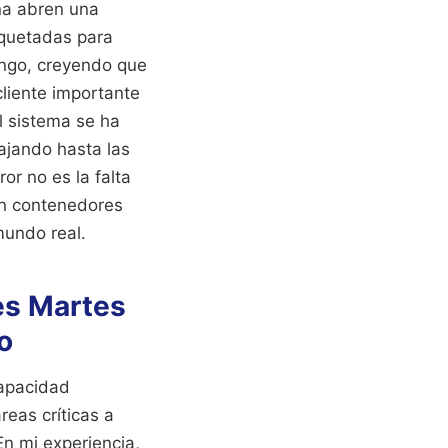
na abren una
iquetadas para
ngo, creyendo que
cliente importante
l sistema se ha
ajando hasta las
or no es la falta
son contenedores
mundo real.
nes Martes
o
capacidad
reas críticas a
n mi experiencia,