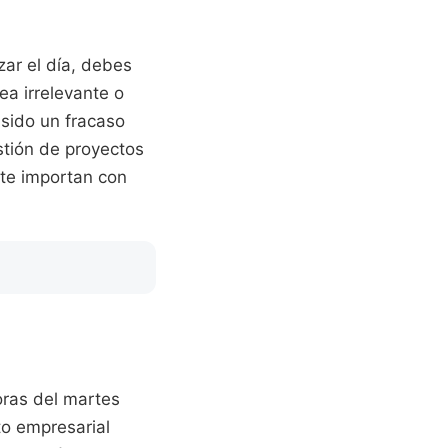
zar el día, debes
ea irrelevante o
 sido un fracaso
stión de proyectos
nte importan con
oras del martes
to empresarial