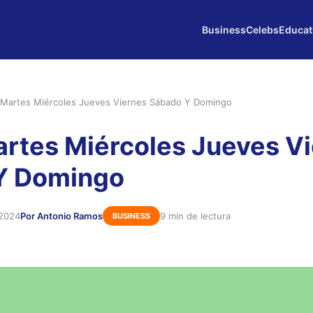
Business
Celebs
Educat
Martes Miércoles Jueves Viernes Sábado Y Domingo
rtes Miércoles Jueves V
Y Domingo
 2024
Por Antonio Ramos
9 min de lectura
BUSINESS