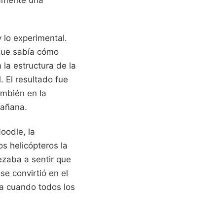
damente una
y lo experimental.
 que sabía cómo
la estructura de la
. El resultado fue
ambién en la
mañana.
Noodle, la
os helicópteros la
zaba a sentir que
e convirtió en el
ra cuando todos los