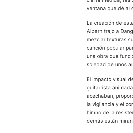
cierta medida, res
ventana que dé al
La creación de esta 
Albarn trajo a Dan
mezclar texturas su
canción popular par
una obra que funci
soledad de unos au
El impacto visual de
guitarrista animada
acechaban, proporc
la vigilancia y el 
himno de la resiste
demás están miran