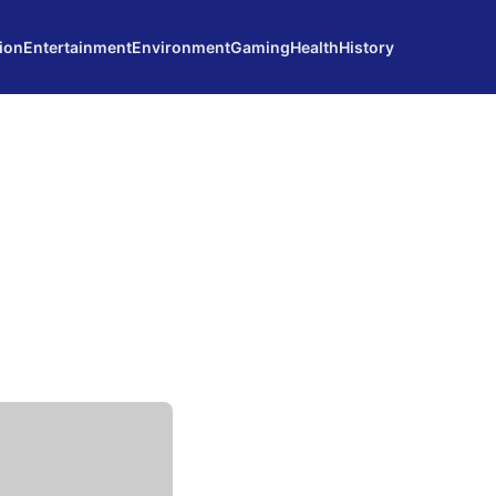
ion
Entertainment
Environment
Gaming
Health
History