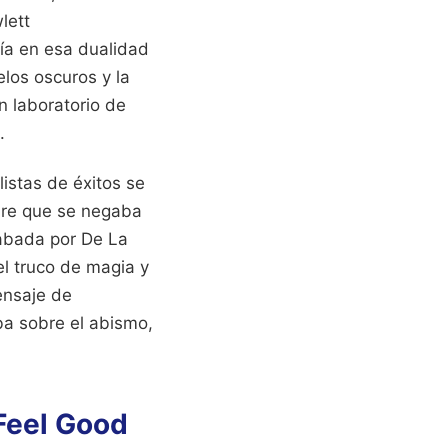
lett
día en esa dualidad
elos oscuros y la
n laboratorio de
.
listas de éxitos se
bre que se negaba
rabada por De La
el truco de magia y
mensaje de
ba sobre el abismo,
 Feel Good