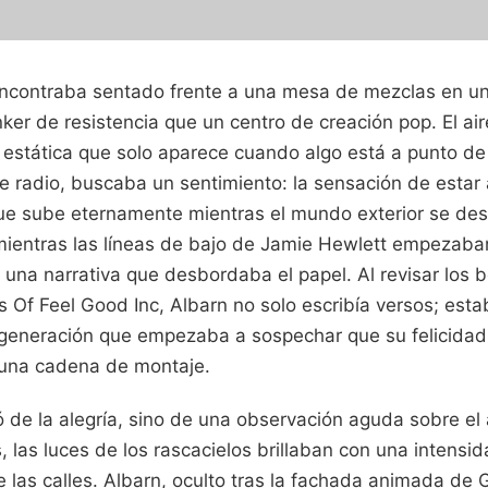
ncontraba sentado frente a una mesa de mezclas en un
ker de resistencia que un centro de creación pop. El ai
d estática que solo aparece cuando algo está a punto d
e radio, buscaba un sentimiento: la sensación de estar
ue sube eternamente mientras el mundo exterior se de
mientras las líneas de bajo de Jamie Hewlett empezaba
a una narrativa que desbordaba el papel. Al revisar los 
cs Of Feel Good Inc, Albarn no solo escribía versos; est
 generación que empezaba a sospechar que su felicidad
una cadena de montaje.
 de la alegría, sino de una observación aguda sobre el
 las luces de los rascacielos brillaban con una intensida
e las calles. Albarn, oculto tras la fachada animada de G