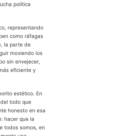
lucha política
ico, representando
umpen como ráfagas
, la parte de
eguir moviendo los
po sin envejecer,
más eficiente y
orito estético. En
 del todo que
nte honesto en esa
: hacer que la
que todos somos, en