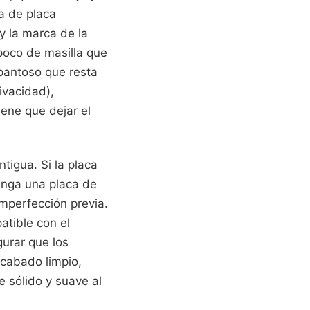
a de placa
 y la marca de la
 poco de masilla que
spantoso que resta
ivacidad),
iene que dejar el
tigua. Si la placa
enga una placa de
mperfección previa.
atible con el
gurar que los
acabado limpio,
 sólido y suave al