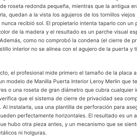
 de roseta redonda pequeña, mientras que la antigua er
rla, quedan a la vista los agujeros de los tornillos viejos
 nunca recibió sol. El propietario intenta taparlo con un
color de la madera y el resultado es un parche visual e
a. Además, como no comprobó la condena (el cierre de pr
illo interior no se alinea con el agujero de la puerta y t
cto, el profesional mide primero el tamaño de la placa an
un modelo de Manilla Puerta Interior Leroy Merlin que t
res o una roseta de gran diámetro que cubra cualquier i
erifica que el sistema de cierre de privacidad sea comp
. Al instalarla, usa una plantilla de perforación para ase
queden perfectamente horizontales. El resultado es un 
ue hubo otra pieza antes, y un mecanismo que se siente
tálicos ni holguras.