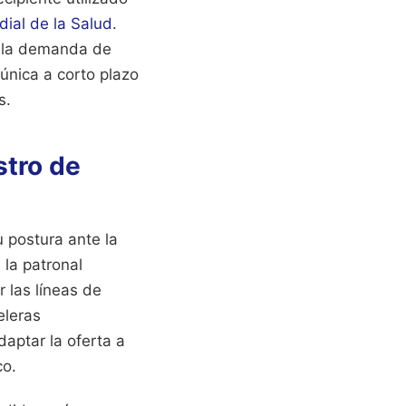
ial de la Salud
.
n la demanda de
única a corto plazo
s.
stro de
 postura ante la
 la patronal
r las líneas de
eleras
daptar la oferta a
co.