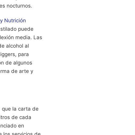
les nocturnos.
y Nutrición
estilado puede
lexión media. Las
e alcohol al
iggers, para
ón de algunos
orma de arte y
 que la carta de
itros de cada
unciado en
 los servicios de