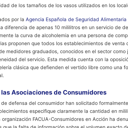
lidad de los tamaños de los vasos utilizados en los loca
ados por la
Agencia Española de Seguridad Alimentaria 
 diferencia de apenas 10 mililitros en un servicio de d
ivamente la curva de alcoholemia en una persona de comp
rias proponen que todos los establecimientos de venta d
de medidores graduados, conocidos en el sector como j
neidad del servicio. Esta medida cuenta con la oposici
elería clásica que defienden el vertido libre como una f
l.
 las Asociaciones de Consumidores
 de defensa del consumidor han solicitado formalmente
blecimientos especifique claramente la cantidad en milil
La organización FACUA-Consumidores en Acción ha den
 que la falta de información sobre el volumen exacto de