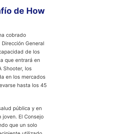
afío de How
 ha cobrado
a Dirección General
 capacidad de los
ia que entrará en
 Shooter, los
ida en los mercados
levarse hasta los 45
salud pública y en
n joven. El Consejo
ndo que un solo
ecipiente utilizado