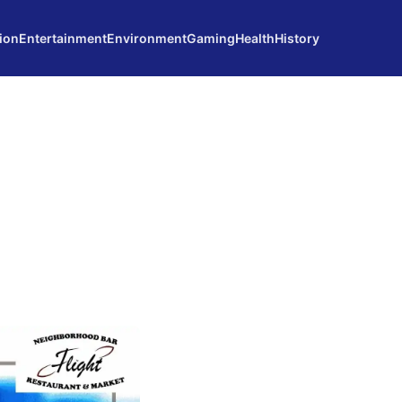
ion
Entertainment
Environment
Gaming
Health
History