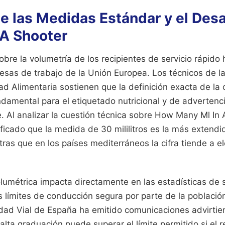
de las Medidas Estándar y el Des
 A Shooter
obre la volumetría de los recipientes de servicio rápido
esas de trabajo de la Unión Europea. Los técnicos de l
d Alimentaria sostienen que la definición exacta de la
damental para el etiquetado nutricional y de advertenc
 Al analizar la cuestión técnica sobre How Many Ml In A
ificado que la medida de 30 mililitros es la más extend
ras que en los países mediterráneos la cifra tiende a e
lumétrica impacta directamente en las estadísticas de 
s límites de conducción segura por parte de la població
dad Vial de España ha emitido comunicaciones advirtie
 alta graduación puede superar el límite permitido si el r