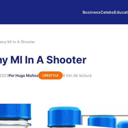
Business
Celebs
Educat
ny Ml In A Shooter
 Ml In A Shooter
 2023
Por Hugo Muñoz
9 min de lectura
LIFESTYLE