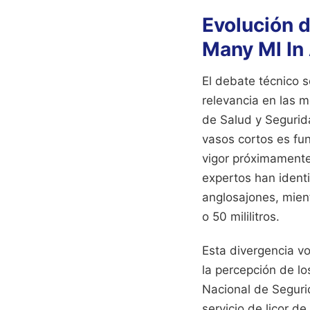
Evolución 
Many Ml In
El debate técnico s
relevancia en las m
de Salud y Segurida
vasos cortos es fun
vigor próximamente.
expertos han ident
anglosajones, mient
o 50 mililitros.
Esta divergencia vo
la percepción de lo
Nacional de Seguri
servicio de licor de