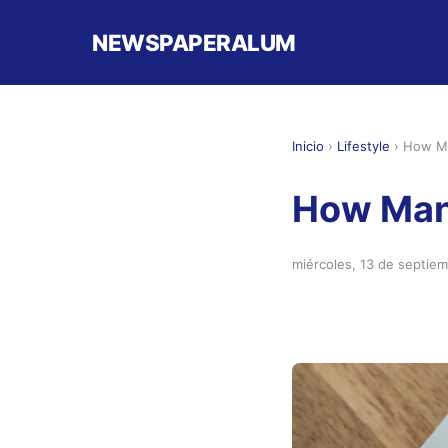
NEWSPAPERALUM
Inicio
›
Lifestyle
›
How Ma
How Man
miércoles, 13 de septie