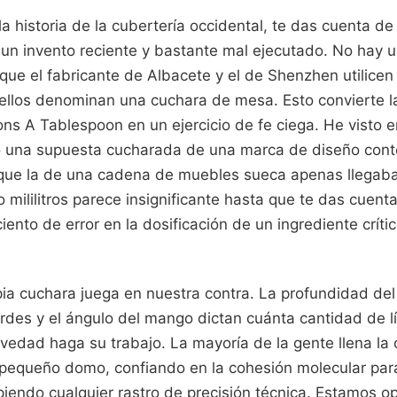
a historia de la cubertería occidental, te das cuenta de
un invento reciente y bastante mal ejecutado. No hay un
 que el fabricante de Albacete y el de Shenzhen utilice
 ellos denominan una cuchara de mesa. Esto convierte 
 A Tablespoon en un ejercicio de fe ciega. He visto e
 una supuesta cucharada de una marca de diseño conten
s que la de una cadena de muebles sueca apenas llegaba
o mililitros parece insignificante hasta que te das cuen
ciento de error en la dosificación de un ingrediente crít
pia cuchara juega en nuestra contra. La profundidad del
rdes y el ángulo del mango dictan cuánta cantidad de lí
avedad haga su trabajo. La mayoría de la gente llena la
n pequeño domo, confiando en la cohesión molecular pa
iendo cualquier rastro de precisión técnica. Estamos o