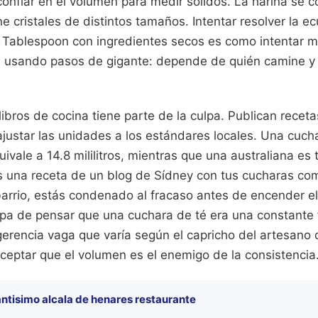
confiar en el volumen para medir sólidos. La harina se 
iene cristales de distintos tamaños. Intentar resolver la
ablespoon con ingredientes secos es como intentar me
a usando pasos de gigante: depende de quién camine 
 libros de cocina tiene parte de la culpa. Publican receta
ajustar las unidades a los estándares locales. Una cuc
vale a 14.8 mililitros, mientras que una australiana es
usas una receta de un blog de Sídney con tus cucharas c
rrio, estás condenado al fracaso antes de encender e
mpa de pensar que una cuchara de té era una constante 
gerencia vaga que varía según el capricho del artesano 
ceptar que el volumen es el enemigo de la consistencia
ntisimo alcala de henares restaurante