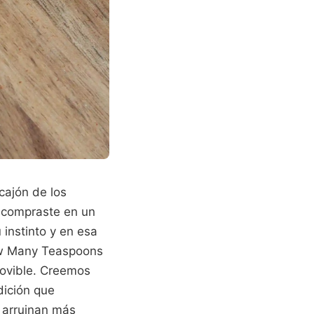
cajón de los
 compraste en un
 instinto y en esa
ow Many Teaspoons
ovible. Creemos
dición que
e arruinan más