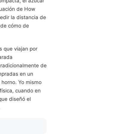
compacta, el azúcar
 ecuación de How
dir la distancia de
y de cómo de
s que viajan por
harada
 tradicionalmente de
ompradas en un
l horno. Yo mismo
física, cuando en
que diseñó el
.