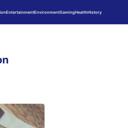
ion
Entertainment
Environment
Gaming
Health
History
on