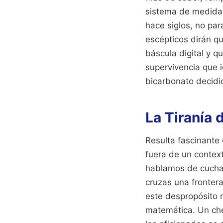
sistema de medidas
hace siglos, no par
escépticos dirán q
báscula digital y q
supervivencia que i
bicarbonato decidió
La Tiranía 
Resulta fascinante
fuera de un context
hablamos de cuchar
cruzas una fronter
este despropósito me
matemática. Un che