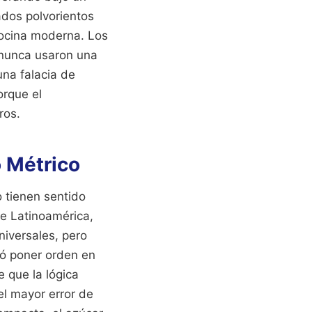
ados polvorientos
 cocina moderna. Los
 nunca usaron una
una falacia de
orque el
ros.
o Métrico
 tienen sentido
de Latinoamérica,
iversales, pero
tó poner orden en
e que la lógica
l mayor error de