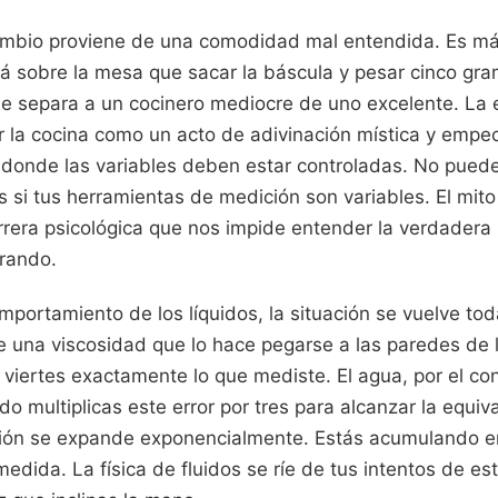
cambio proviene de una comodidad mal entendida. Es más
tá sobre la mesa que sacar la báscula y pesar cinco gra
ue separa a un cocinero mediocre de uno excelente. La 
 la cocina como un acto de adivinación mística y emp
 donde las variables deben estar controladas. No pued
s si tus herramientas de medición son variables. El mito
rrera psicológica que nos impide entender la verdadera 
rando.
mportamiento de los líquidos, la situación se vuelve tod
ne una viscosidad que lo hace pegarse a las paredes de 
 viertes exactamente lo que mediste. El agua, por el con
o multiplicas este error por tres para alcanzar la equiva
ión se expande exponencialmente. Estás acumulando er
dida. La física de fluidos se ríe de tus intentos de es