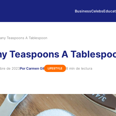
Business
Celebs
Educat
ny Teaspoons A Tablespoon
y Teaspoons A Tablespo
mbre de 2023
Por Carmen Gil
8 min de lectura
LIFESTYLE