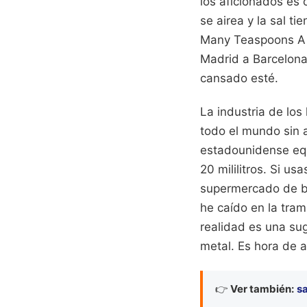
los aficionados es 
se airea y la sal t
Many Teaspoons A T
Madrid a Barcelon
cansado esté.
La industria de los
todo el mundo sin 
estadounidense equi
20 mililitros. Si 
supermercado de ba
he caído en la tra
realidad es una su
metal. Es hora de a
👉
Ver también:
sa