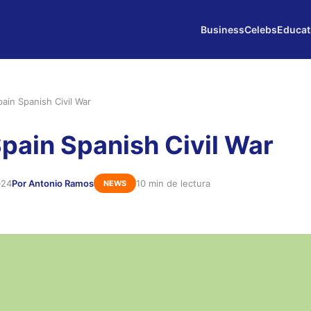
Business
Celebs
Educat
ain Spanish Civil War
pain Spanish Civil War
024
Por Antonio Ramos
10 min de lectura
NEWS