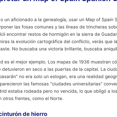
 o un aficionado a la genealogía, usar un Map of Spain 
rponer las fosas comunes y las líneas de trincheras sob
cil encontrar restos de hormigón en la sierra de Guada
 miras la evolución cartográfica del conflicto, verás que l
ste. No buscaba una victoria brillante, buscaba aniqui
id es el mejor ejemplo. Los mapas de 1936 muestran c
 detuvieron en seco a las puertas de la capital. La ciud
pasarán" no era solo un eslogan, era una realidad geogr
 aparecieron las famosas "ciudades universitarias" conv
id estaba rodeada pero no vencida, lo que obligó a lo
en otros frentes, como el Norte.
cinturón de hierro