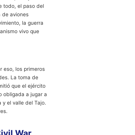
e todo, el paso del
a de aviones
vimiento, la guerra
ganismo vivo que
r eso, los primeros
ldes. La toma de
tió que el ejército
io obligada a jugar a
 el valle del Tajo.
res.
ivil War