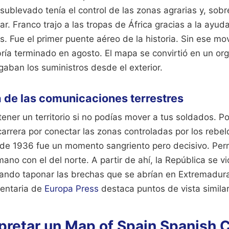
 sublevado tenía el control de las zonas agrarias y, sobr
ar. Franco trajo a las tropas de África gracias a la ayud
s. Fue el primer puente aéreo de la historia. Sin ese mo
ía terminado en agosto. El mapa se convirtió en un or
gaban los suministros desde el exterior.
 de las comunicaciones terrestres
ener un territorio si no podías mover a tus soldados. Po
arrera por conectar las zonas controladas por los rebe
de 1936 fue un momento sangriento pero decisivo. Permi
mano con el del norte. A partir de ahí, la República se v
tando taponar las brechas que se abrían en Extremadura y
entaria de
Europa Press
destaca puntos de vista simila
retar un Map of Spain Spanish C