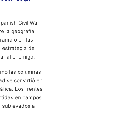
Spanish Civil War
re la geografía
rrama o en las
a estrategia de
lar al enemigo.
ómo las columnas
ad se convirtió en
áfica. Los frentes
ertidas en campos
s sublevados a