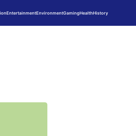
ion
Entertainment
Environment
Gaming
Health
History