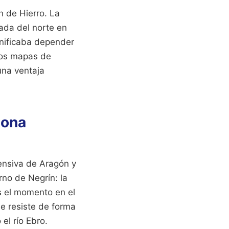
n de Hierro. La
sada del norte en
ignificaba depender
Los mapas de
una ventaja
zona
ensiva de Aragón y
rno de Negrín: la
s el momento en el
e resiste de forma
el río Ebro.