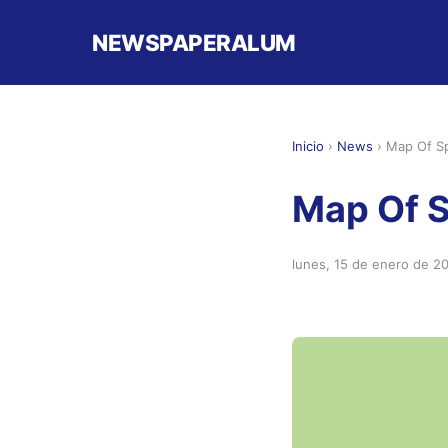
NEWSPAPERALUM
Inicio
›
News
›
Map Of Sp
Map Of S
lunes, 15 de enero de 2