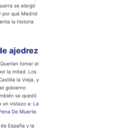
guerra se alargó
 y por qué Madrid
enta la historia
de ajedrez
 Querían tomar el
or la mitad. Los
stilla la Vieja, y
 el gobierno
También se quedó
a un vistazo a:
La
 Pena De Muerte
.
o de España y la