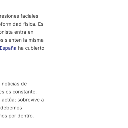
resiones faciales
formidad física. Es
onista entra en
es sienten la misma
r España
ha cubierto
 noticias de
es es constante.
 actúa; sobrevive a
ue debemos
mos por dentro.