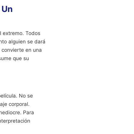
 Un
al extremo. Todos
to alguien se dará
 convierte en una
asume que su
elícula. No se
aje corporal.
mediocre. Para
nterpretación