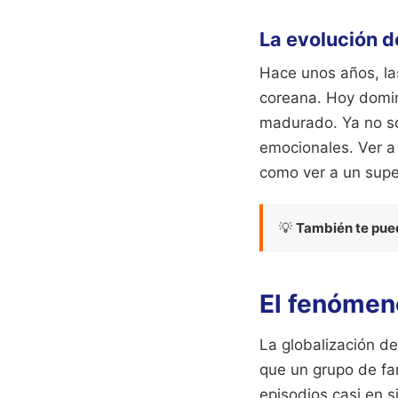
La evolución d
Hace unos años, la
coreana. Hoy domin
madurado. Ya no so
emocionales. Ver a 
como ver a un super
💡
También te pued
El fenómeno
La globalización d
que un grupo de fan
episodios casi en 