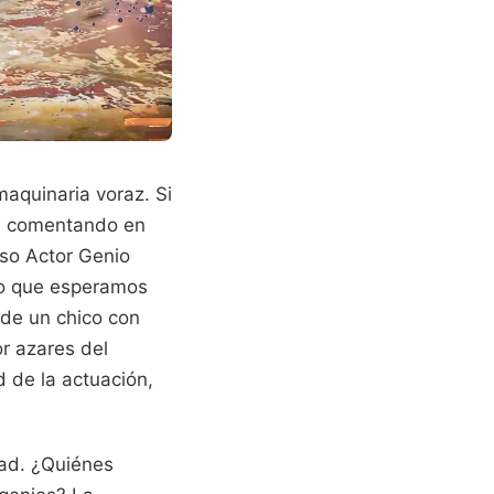
aquinaria voraz. Si
tá comentando en
so Actor Genio
 lo que esperamos
 de un chico con
or azares del
 de la actuación,
dad. ¿Quiénes