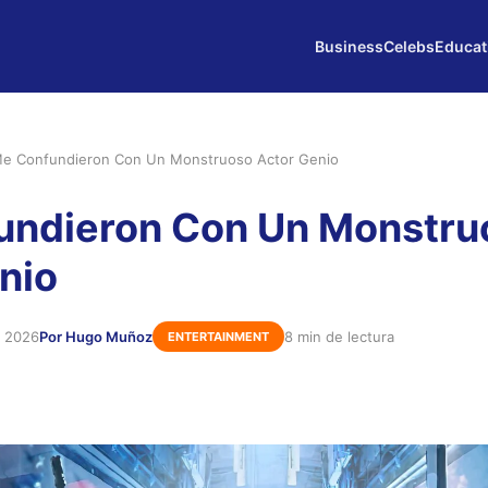
Business
Celebs
Educat
e Confundieron Con Un Monstruoso Actor Genio
undieron Con Un Monstru
nio
e 2026
Por Hugo Muñoz
8 min de lectura
ENTERTAINMENT