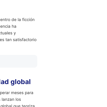
ntro de la ficción
iencia ha
tuales y
s tan satisfactorio
dad global
sperar meses para
s lanzan los
global que teoriza