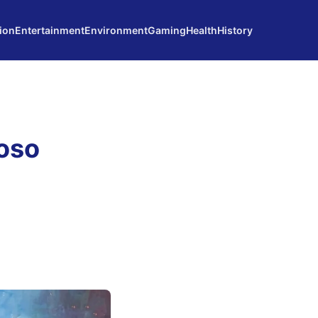
ion
Entertainment
Environment
Gaming
Health
History
oso