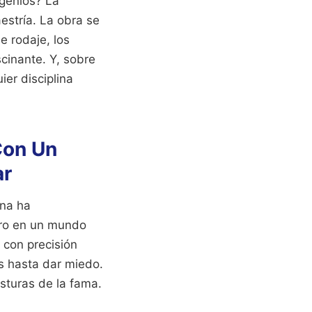
genios? La
estría. La obra se
e rodaje, los
scinante. Y, sobre
ier disciplina
Con Un
ar
ana ha
rero en un mundo
con precisión
s hasta dar miedo.
sturas de la fama.