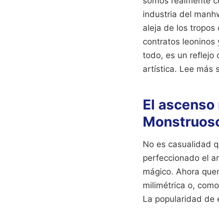
somos realmente c
industria del manh
aleja de los tropos
contratos leoninos 
todo, es un reflejo 
artística.
Lee más s
El ascenso
Monstruoso 
No es casualidad qu
perfeccionado el ar
mágico. Ahora quer
milimétrica o, com
La popularidad de e