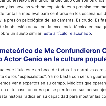
uando el resto del mundo ha decidido que somos unos 
wa y las novelas web ha explotado esta premisa con ma
 de fantasía medieval para centrarse en los escenarios d
y la presión psicológica de las cámaras. Es crudo. Es fa
de la obsesión actual por la excelencia técnica en cualqu
obre un sujeto similar:
este artículo relacionado
.
 meteórico de Me Confundieron 
Actor Genio en la cultura popul
e este título esté en boca de todos. La narrativa core
te de los "especialistas". Ya no basta con ser un guer
emos ver a expertos en su campo. Médicos que operan 
o en este caso, actores que se pierden en sus personaje
sta historia radica en su capacidad para mostrar las co