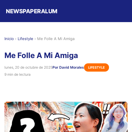
NEWSPAPERALUM
Inicio
›
Lifestyle
›
Me Folle A Mi Amiga
Me Folle A Mi Amiga
lunes, 20 de octubre de 2025
Por David Morales
LIFESTYLE
9 min de lectura