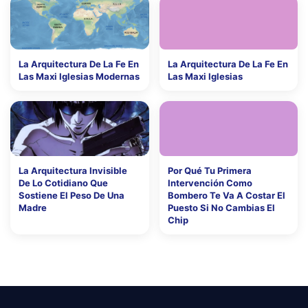
La Arquitectura De La Fe En
La Arquitectura De La Fe En
Las Maxi Iglesias Modernas
Las Maxi Iglesias
La Arquitectura Invisible
Por Qué Tu Primera
De Lo Cotidiano Que
Intervención Como
Sostiene El Peso De Una
Bombero Te Va A Costar El
Madre
Puesto Si No Cambias El
Chip