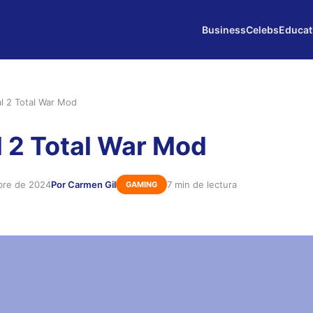
Business
Celebs
Educat
l 2 Total War Mod
 2 Total War Mod
bre de 2024
Por Carmen Gil
7 min de lectura
GAMING