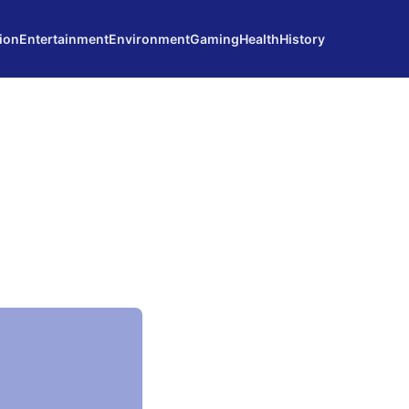
ion
Entertainment
Environment
Gaming
Health
History