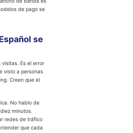
e ancho de banda es
modelos de pago se
 Español se
isitas. Es el error
e visto a personas
ing. Creen que el
nica. No hablo de
 diez minutos.
r redes de tráfico
 entender que cada