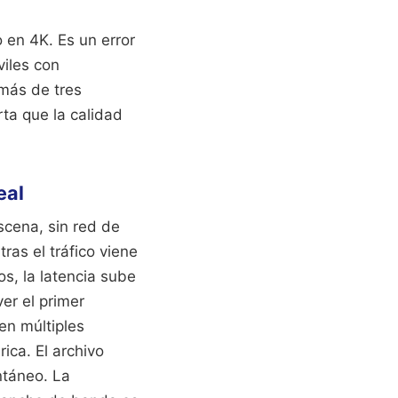
 en 4K. Es un error
viles con
 más de tres
ta que la calidad
eal
scena, sin red de
as el tráfico viene
os, la latencia sube
er el primer
en múltiples
ca. El archivo
ntáneo. La