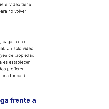
ue el video tiene
ara no volver
o, pagas con el
gal. Un solo video
eyes de propiedad
a es establecer
ños prefieren
s una forma de
rga frente a