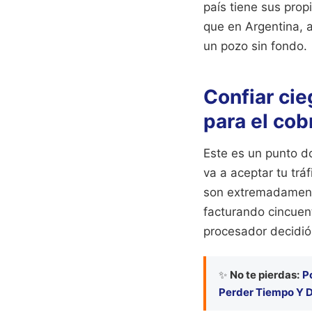
país tiene sus pro
que en Argentina, 
un pozo sin fondo.
Confiar cie
para el cob
Este es un punto d
va a aceptar tu tr
son extremadamente
facturando cincuen
procesador decidió
✨
No te pierdas:
P
Perder Tiempo Y D