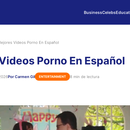
Business
Celebs
Educat
ejores Videos Porno En Español
Videos Porno En Español
2026
Por Carmen Gil
8 min de lectura
ENTERTAINMENT