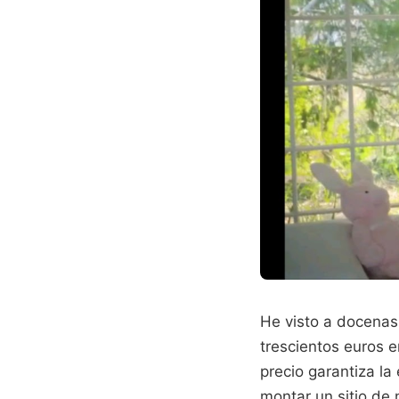
He visto a docena
trescientos euros 
precio garantiza la
montar un sitio de 