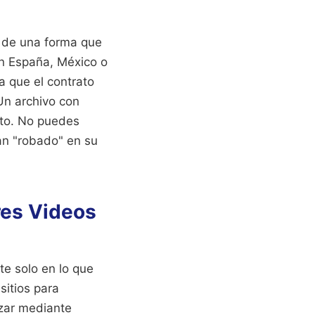
o de una forma que
en España, México o
 que el contrato
 Un archivo con
nto. No puedes
tan "robado" en su
res Videos
te solo en lo que
sitios para
izar mediante