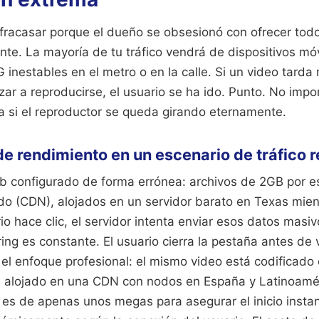
 fracasar porque el dueño se obsesionó con ofrecer todo
ante. La mayoría de tu tráfico vendrá de dispositivos mó
inestables en el metro o en la calle. Si un video tarda
r a reproducirse, el usuario se ha ido. Punto. No impor
a si el reproductor se queda girando eternamente.
 rendimiento en un escenario de tráfico r
eb configurado de forma errónea: archivos de 2GB por e
o (CDN), alojados en un servidor barato en Texas mientr
io hace clic, el servidor intenta enviar esos datos masiv
ing es constante. El usuario cierra la pestaña antes de v
el enfoque profesional: el mismo video está codificado 
, alojado en una CDN con nodos en España y Latinoaméri
a es de apenas unos megas para asegurar el inicio insta