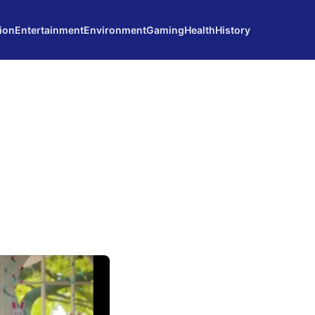
ion
Entertainment
Environment
Gaming
Health
History