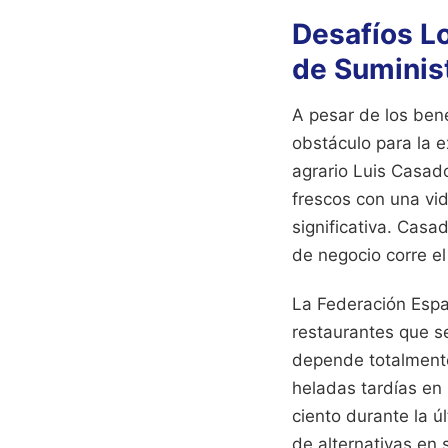
Desafíos L
de Suminis
A pesar de los benef
obstáculo para la e
agrario Luis Casad
frescos con una vid
significativa. Casa
de negocio corre el
La Federación Espa
restaurantes que s
depende totalmente 
heladas tardías en 
ciento durante la ú
de alternativas en 