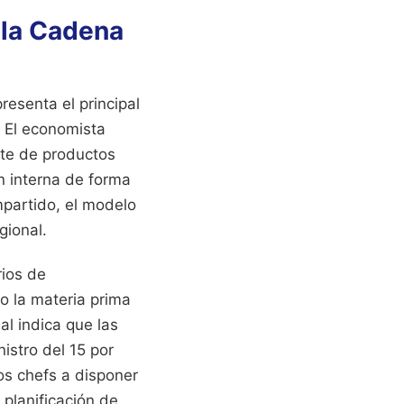
 la Cadena
presenta el principal
. El economista
rte de productos
ón interna de forma
mpartido, el modelo
gional.
rios de
o la materia prima
al indica que las
istro del 15 por
los chefs a disponer
 planificación de