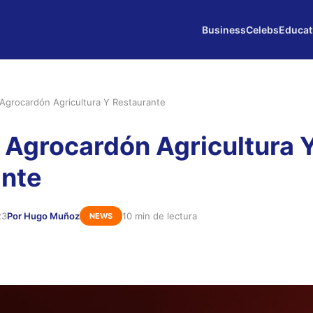
Business
Celebs
Educat
grocardón Agricultura Y Restaurante
Agrocardón Agricultura 
ante
23
Por Hugo Muñoz
10 min de lectura
NEWS