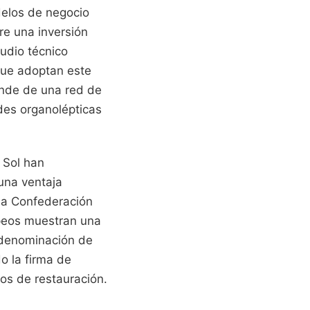
delos de negocio
re una inversión
tudio técnico
 que adoptan este
ende de una red de
ades organolépticas
 Sol han
una ventaja
 la Confederación
opeos muestran una
 denominación de
o la firma de
os de restauración.