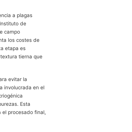
encia a plagas
Instituto de
 de campo
ta los costes de
ta etapa es
textura tierna que
ra evitar la
la involucrada en el
criogénica
purezas. Esta
 el procesado final,