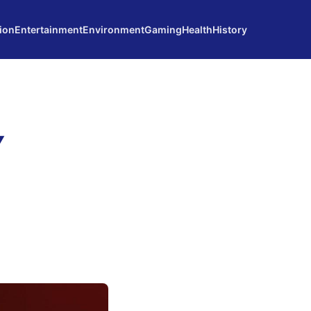
ion
Entertainment
Environment
Gaming
Health
History
Y