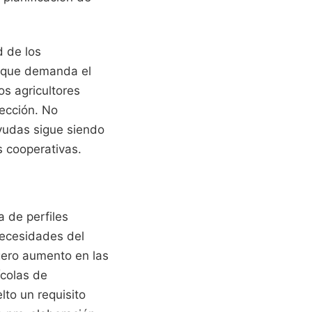
d de los
l que demanda el
os agricultores
lección. No
ayudas sigue siendo
 cooperativas.
a de perfiles
necesidades del
igero aumento en las
ícolas de
lto un requisito