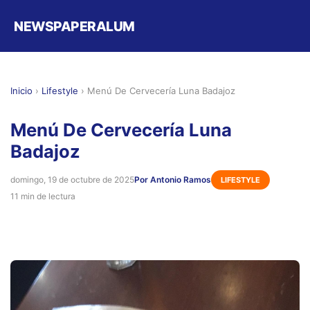
NEWSPAPERALUM
Inicio
›
Lifestyle
›
Menú De Cervecería Luna Badajoz
Menú De Cervecería Luna
Badajoz
domingo, 19 de octubre de 2025
Por Antonio Ramos
LIFESTYLE
11 min de lectura