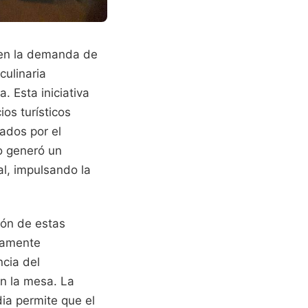
o en la demanda de
culinaria
Esta iniciativa
ios turísticos
ados por el
o generó un
al, impulsando la
ión de estas
tamente
ncia del
en la mesa. La
ia permite que el