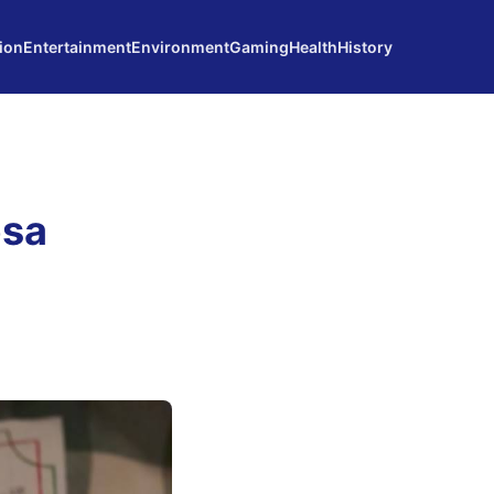
ion
Entertainment
Environment
Gaming
Health
History
esa