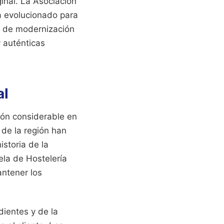
inal. La Asociación
a evolucionado para
so de modernización
y auténticas
al
ión considerable en
 de la región han
istoria de la
ela de Hostelería
antener los
dientes y de la