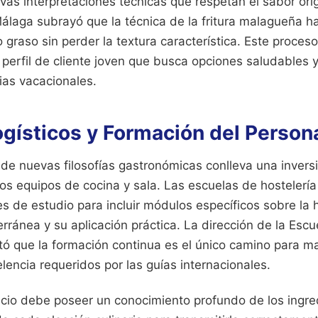
as interpretaciones técnicas que respetan el sabor orig
álaga subrayó que la técnica de la fritura malagueña h
o graso sin perder la textura característica. Este proce
n perfil de cliente joven que busca opciones saludables 
ias vacacionales.
gísticos y Formación del Person
de nuevas filosofías gastronómicas conlleva una invers
los equipos de cocina y sala. Las escuelas de hostelería
 de estudio para incluir módulos específicos sobre la h
ránea y su aplicación práctica. La dirección de la Escu
ó que la formación continua es el único camino para m
encia requeridos por las guías internacionales.
icio debe poseer un conocimiento profundo de los ingre