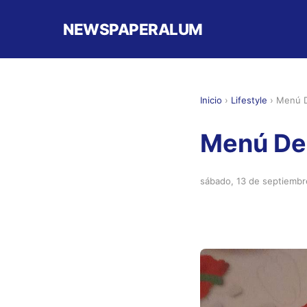
NEWSPAPERALUM
Inicio
›
Lifestyle
›
Menú D
Menú De
sábado, 13 de septiemb