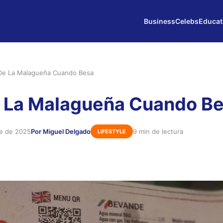
Business
Celebs
Educat
e La Malagueña Cuando Besa
 La Malagueña Cuando B
re de 2025
Por Miguel Delgado
9 min de lectura
LIFESTYLE