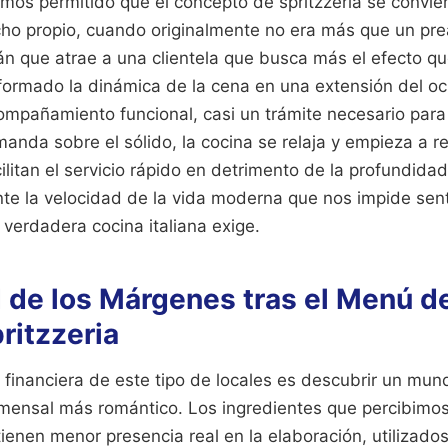
mos permitido que el concepto de spritzzeria se convie
cho propio, cuando originalmente no era más que un pr
imán que atrae a una clientela que busca más el efecto qu
ormado la dinámica de la cena en una extensión del o
ompañamiento funcional, casi un trámite necesario para
nda sobre el sólido, la cocina se relaja y empieza a re
cilitan el servicio rápido en detrimento de la profundida
nte la velocidad de la vida moderna que nos impide sen
 verdadera cocina italiana exige.
 de los Márgenes tras el Menú d
pritzzeria
n financiera de este tipo de locales es descubrir un mu
omensal más romántico. Los ingredientes que percibimo
tienen menor presencia real en la elaboración, utilizad