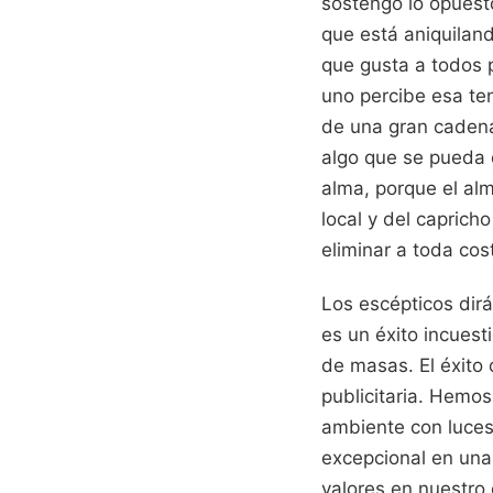
sostengo lo opuest
que está aniquiland
que gusta a todos p
uno percibe esa ten
de una gran cadena
algo que se pueda 
alma, porque el al
local y del caprich
eliminar a toda cos
Los escépticos dirá
es un éxito incues
de masas. El éxito 
publicitaria. Hemo
ambiente con luces
excepcional en una 
valores en nuestro