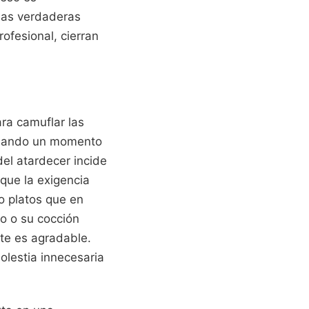
 las verdaderas
ofesional, cierran
ara camuflar las
pasando un momento
del atardecer incide
que la exigencia
o platos que en
io o su cocción
te es agradable.
molestia innecesaria