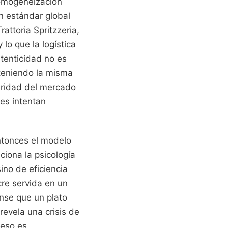
homogeneización
un estándar global
attoria Spritzzeria,
lo que la logística
tenticidad no es
teniendo la misma
laridad del mercado
les intentan
entonces el modelo
iona la psicología
ino de eficiencia
re servida en un
nse que un plato
revela una crisis de
 eso es