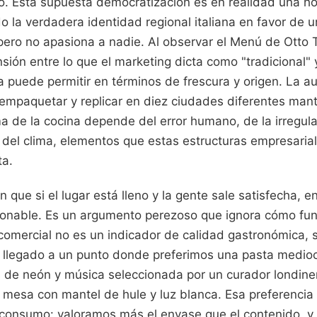
o. Esta supuesta democratización es en realidad una 
o la verdadera identidad regional italiana en favor de 
ero no apasiona a nadie. Al observar el Menú de Otto Tr
sión entre lo que el marketing dicta como "tradicional" y 
 puede permitir en términos de frescura y origen. La au
empaquetar y replicar en diez ciudades diferentes man
ma de la cocina depende del error humano, de la irregu
o del clima, elementos que estas estructuras empresaria
ta.
n que si el lugar está lleno y la gente sale satisfecha, 
tionable. Es un argumento perezoso que ignora cómo func
comercial no es un indicador de calidad gastronómica, s
s llegado a un punto donde preferimos una pasta medioc
 de neón y música seleccionada por un curador londine
mesa con mantel de hule y luz blanca. Esa preferencia 
 consumo: valoramos más el envase que el contenido, y