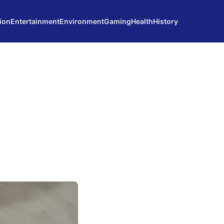
ion
Entertainment
Environment
Gaming
Health
History
a