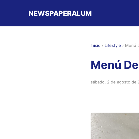
NEWSPAPERALUM
Inicio
›
Lifestyle
›
Menú De
Menú De 
sábado, 2 de agosto de