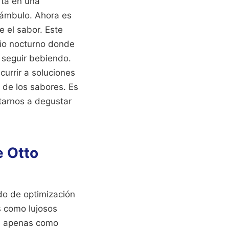
rta en una
eámbulo. Ahora es
e el sabor. Este
cio nocturno donde
 seguir bebiendo.
currir a soluciones
d de los sabores. Es
tarnos a degustar
e Otto
ndo de optimización
s como lujosos
os apenas como