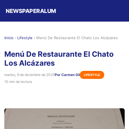
NEWSPAPERALUM
Inicio
›
Lifestyle
›
Menú De Restaurante El Chato Los Alcázares
Menú De Restaurante El Chato
Los Alcázares
martes, 9 de diciembre de 2025
Por Carmen Gil
LIFESTYLE
10 min de lectura