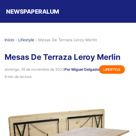
NEWSPAPERALUM
Inicio
›
Lifestyle
›
Mesas De Terraza Leroy Merlin
Mesas De Terraza Leroy Merlin
domingo, 26 de noviembre de 2023
Por Miguel Delgado
LIFESTYLE
8 min de lectura