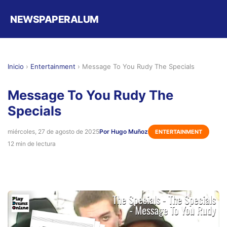
NEWSPAPERALUM
Inicio
›
Entertainment
›
Message To You Rudy The Specials
Message To You Rudy The
Specials
miércoles, 27 de agosto de 2025
Por Hugo Muñoz
ENTERTAINMENT
12 min de lectura