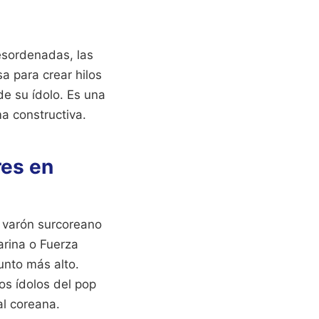
esordenadas, las
a para crear hilos
 de su ídolo. Es una
a constructiva.
res en
o varón surcoreano
arina o Fuerza
unto más alto.
os ídolos del pop
al coreana.