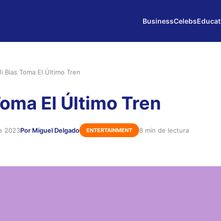
Business
Celebs
Educat
i Bias Toma El Último Tren
Toma El Último Tren
de 2023
Por Miguel Delgado
8 min de lectura
ENTERTAINMENT