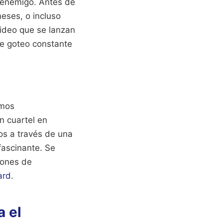
 enemigo. Antes de
eses, o incluso
ideo que se lanzan
de goteo constante
amos
n cuartel en
os a través de una
fascinante. Se
tones de
ard
.
a el