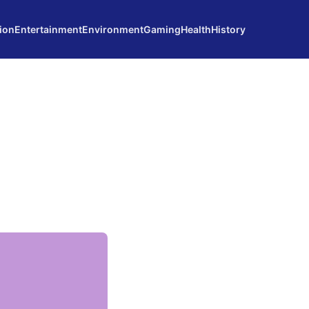
ion
Entertainment
Environment
Gaming
Health
History