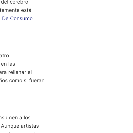
 del cerebro
temente está
os De Consumo
atro
 en las
a rellenar el
ños como si fueran
onsumen a los
. Aunque artistas