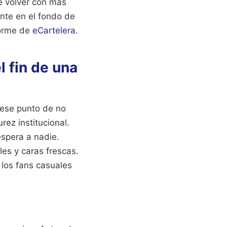
e volver con más
nte en el fondo de
forme de
eCartelera
.
l fin de una
 ese punto de no
rez institucional.
espera a nadie.
es y caras frescas.
 los fans casuales