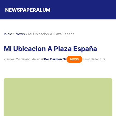
NEWSPAPERALUM
Inicio
›
News
›
Mi Ubicacion A Plaza España
Mi Ubicacion A Plaza España
viernes, 24 de abril de 2026
Por Carmen Gil
8 min de lectura
NEWS