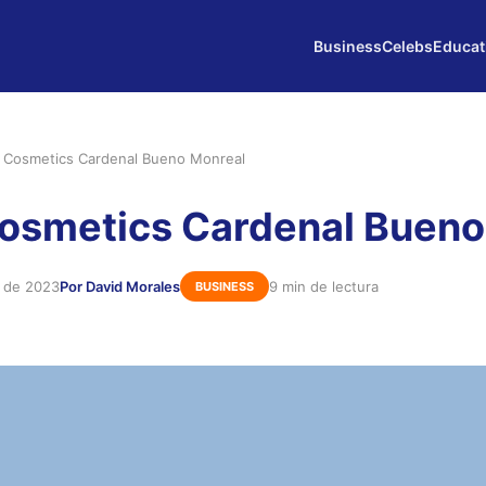
Business
Celebs
Educat
 Cosmetics Cardenal Bueno Monreal
osmetics Cardenal Bueno
e de 2023
Por David Morales
9 min de lectura
BUSINESS