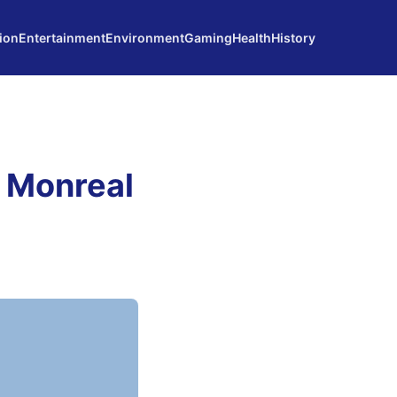
ion
Entertainment
Environment
Gaming
Health
History
 Monreal