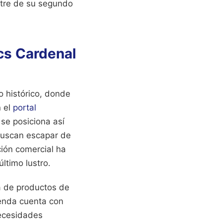
estre de su segundo
cs Cardenal
o histórico, donde
n el
portal
se posiciona así
 buscan escapar de
ción comercial ha
ltimo lustro.
ta de productos de
tienda cuenta con
necesidades