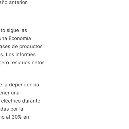
año anterior.
to sigue las
 una Economía
nvases de productos
os. Los informes
 cero residuos netos
ce la dependencia
tener una
eléctrico durante
das por la
rno al 30% en