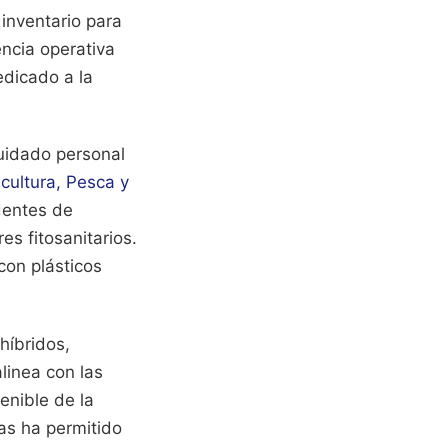
 inventario para
encia operativa
edicado a la
cuidado personal
icultura, Pesca y
dentes de
s fitosanitarios.
on plásticos
híbridos,
linea con las
enible de la
tas ha permitido