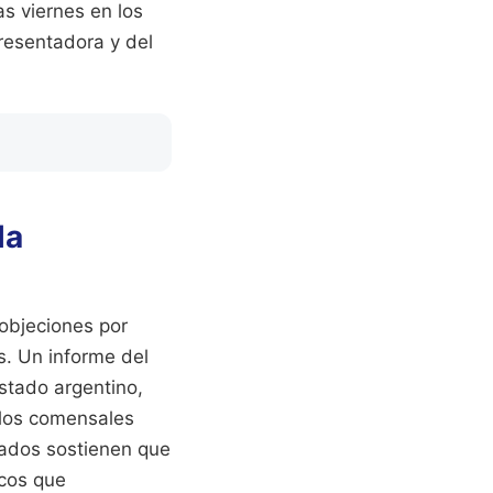
as viernes en los
presentadora y del
la
 objeciones por
s. Un informe del
stado argentino,
 los comensales
izados sostienen que
icos que