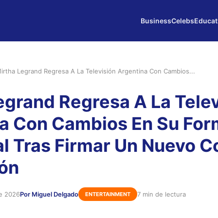
Business
Celebs
Educat
irtha Legrand Regresa A La Televisión Argentina Con Cambios...
egrand Regresa A La Telev
a Con Cambios En Su For
l Tras Firmar Un Nuevo C
ón
de 2026
Por Miguel Delgado
7 min de lectura
ENTERTAINMENT