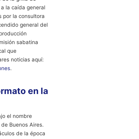
a la caída general
s por la consultora
cendido general del
 producción
emisión sabatina
cal que
res noticias aquí:
ones
.
ormato en la
ajo el nombre
9 de Buenos Aires.
áculos de la época