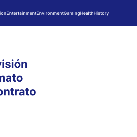
ion
Entertainment
Environment
Gaming
Health
History
isión
mato
ontrato