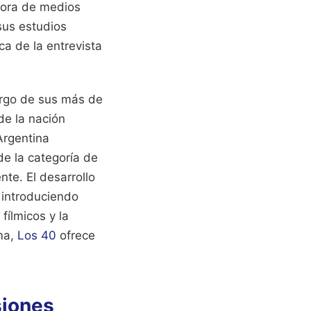
dora de medios
sus estudios
ca de la entrevista
argo de sus más de
de la nación
Argentina
de la categoría de
te. El desarrollo
 introduciendo
fílmicos y la
ema,
Los 40
ofrece
siones