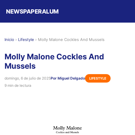
NEWSPAPERALUM
Inicio
›
Lifestyle
›
Molly Malone Cockles And Mussels
Molly Malone Cockles And
Mussels
domingo, 6 de julio de 2025
Por Miguel Delgado
LIFESTYLE
9 min de lectura