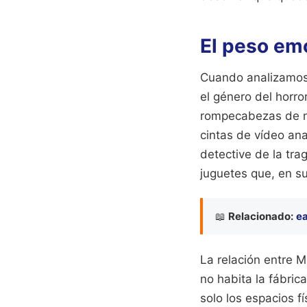
El peso emo
Cuando analizamos 
el género del horro
rompecabezas de ne
cintas de vídeo ana
detective de la tr
juguetes que, en s
📖
Relacionado:
ea
La relación entre 
no habita la fábric
solo los espacios f