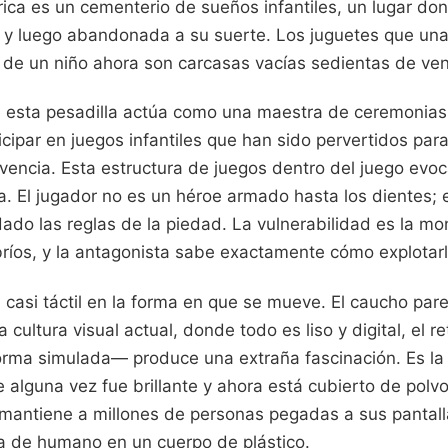
brica es un cementerio de sueños infantiles, un lugar don
y luego abandonada a su suerte. Los juguetes que una 
o de un niño ahora son carcasas vacías sedientas de ve
e esta pesadilla actúa como una maestra de ceremonias 
icipar en juegos infantiles que han sido pervertidos par
vencia. Esta estructura de juegos dentro del juego evo
. El jugador no es un héroe armado hasta los dientes; 
ado las reglas de la piedad. La vulnerabilidad es la 
bríos, y la antagonista sabe exactamente cómo explotarl
 casi táctil en la forma en que se mueve. El caucho parec
 cultura visual actual, donde todo es liso y digital, el re
ma simulada— produce una extraña fascinación. Es la e
e alguna vez fue brillante y ahora está cubierto de polv
 mantiene a millones de personas pegadas a sus pantall
a de humano en un cuerpo de plástico.