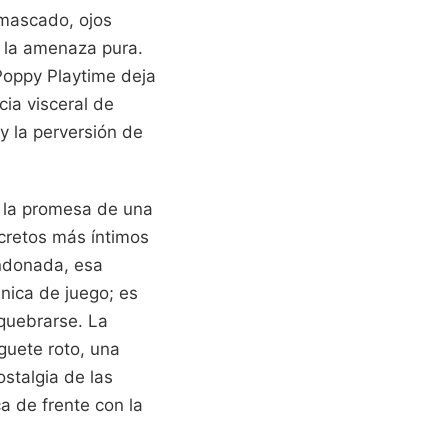
 mascado, ojos
y la amenaza pura.
Poppy Playtime deja
ia visceral de
y la perversión de
a la promesa de una
cretos más íntimos
andonada, esa
nica de juego; es
quebrarse. La
uguete roto, una
stalgia de las
a de frente con la