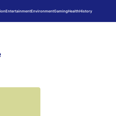
ion
Entertainment
Environment
Gaming
Health
History
e