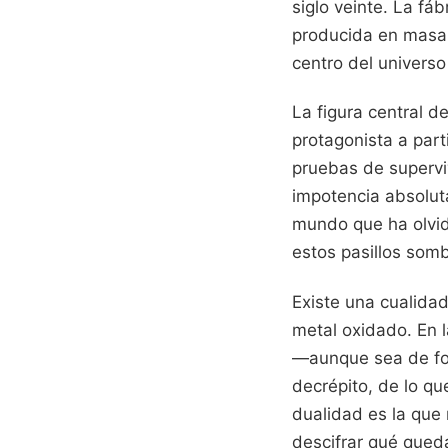
siglo veinte. La fá
producida en masa 
centro del univers
La figura central d
protagonista a part
pruebas de supervi
impotencia absoluta
mundo que ha olvid
estos pasillos som
Existe una cualidad
metal oxidado. En la
—aunque sea de for
decrépito, de lo qu
dualidad es la que
descifrar qué qued