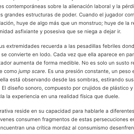
ales contemporáneas sobre la alienación laboral y la pérd
as grandes estructuras de poder. Cuando el jugador corr
lación, huye de algo más que un monstruo; huye de la 
nidad asfixiante y posesiva que se niega a dejar ir.
sus extremidades recuerda a las pesadillas febriles don
o se convierte en lodo. Cada vez que ella aparece en pant
tador aumenta de forma medible. No es solo un susto re
oce como
jump scare
. Es una presión constante, un peso 
ella está observando desde las sombras, estirando sus
 El diseño sonoro, compuesto por crujidos de plástico y 
la la experiencia en una realidad física que duele.
rrativa reside en su capacidad para hablarle a diferente
jóvenes consumen fragmentos de estas persecuciones e
 encuentran una crítica mordaz al consumismo desenfren