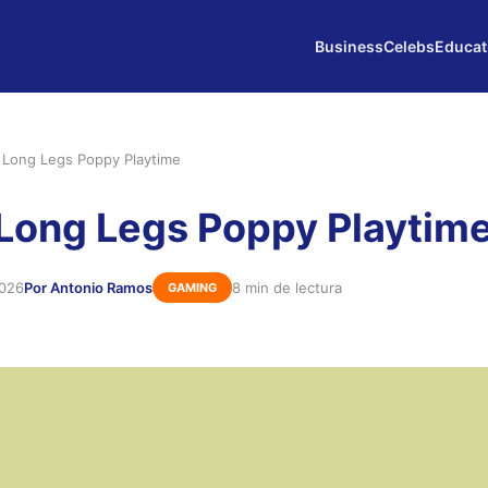
Business
Celebs
Educat
ong Legs Poppy Playtime
ong Legs Poppy Playtim
2026
Por Antonio Ramos
8 min de lectura
GAMING