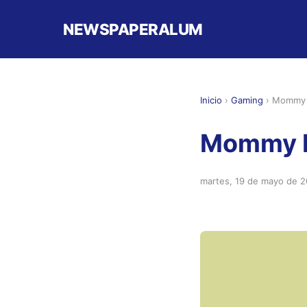
NEWSPAPERALUM
Inicio
›
Gaming
›
Mommy L
Mommy L
martes, 19 de mayo de 