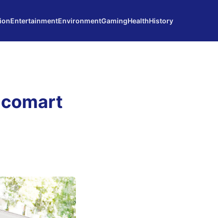
ion
Entertainment
Environment
Gaming
Health
History
icomart