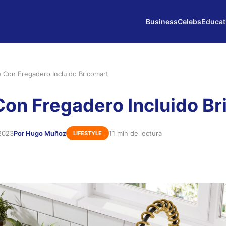
Business
Celebs
Educat
 Con Fregadero Incluido Bricomart
on Fregadero Incluido Br
 2023
Por Hugo Muñoz
11 min de lectura
LIFESTYLE