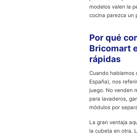
modelos valen la p
cocina parezca un 
Por qué co
Bricomart e
rápidas
Cuando hablamos de
España), nos refer
juego. No venden m
para lavaderos, ga
módulos por separ
La gran ventaja aq
la cubeta en otra. 