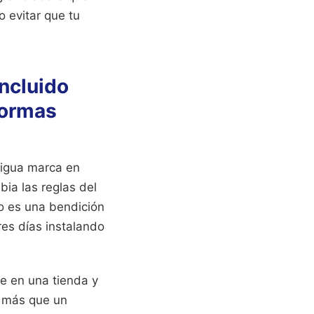
 evitar que tu
ncluido
formas
tigua marca en
ia las reglas del
o es una bendición
res días instalando
e en una tienda y
la más que un