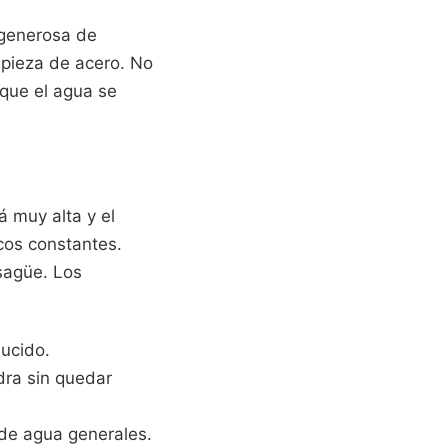
 generosa de
 pieza de acero. No
 que el agua se
á muy alta y el
cos constantes.
sagüe. Los
ducido.
adra sin quedar
 de agua generales.