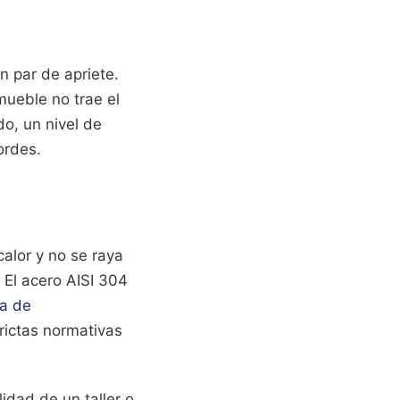
n par de apriete.
 mueble no trae el
o, un nivel de
ordes.
 calor y no se raya
. El acero AISI 304
la de
rictas normativas
idad de un taller o