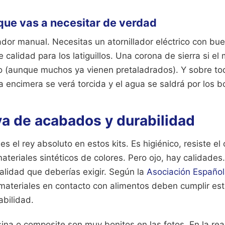
ue vas a necesitar de verdad
lador manual. Necesitas un atornillador eléctrico con bue
 calidad para los latiguillos. Una corona de sierra si el
fo (aunque muchos ya vienen pretaladrados). Y sobre tod
 la encimera se verá torcida y el agua se saldrá por los b
a de acabados y durabilidad
es el rey absoluto en estos kits. Es higiénico, resiste el
materiales sintéticos de colores. Pero ojo, hay calidades
alidad que deberías exigir. Según la
Asociación Españo
 materiales en contacto con alimentos deben cumplir est
abilidad.
na o composite son muy bonitos en las fotos. En la real