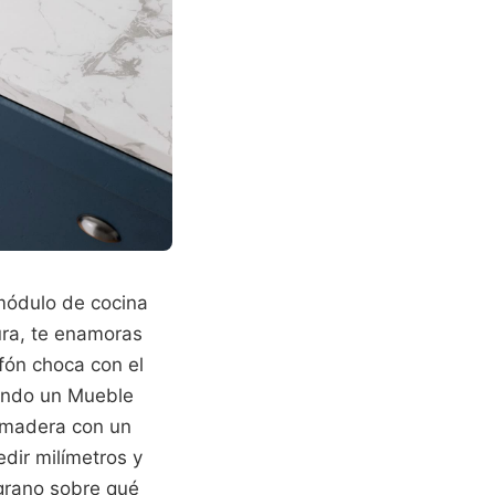
 módulo de cocina
tura, te enamoras
ifón choca con el
cando un Mueble
e madera con un
dir milímetros y
 grano sobre qué