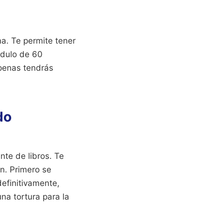
a. Te permite tener
ódulo de 60
apenas tendrás
do
te de libros. Te
en. Primero se
definitivamente,
na tortura para la