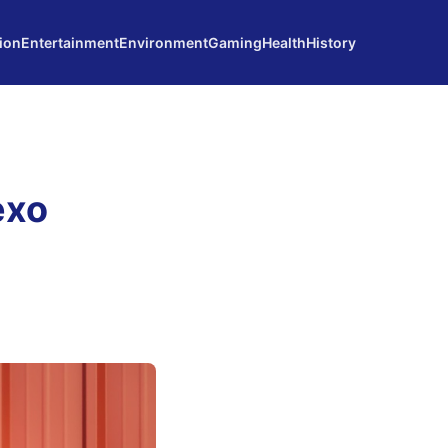
ion
Entertainment
Environment
Gaming
Health
History
exo