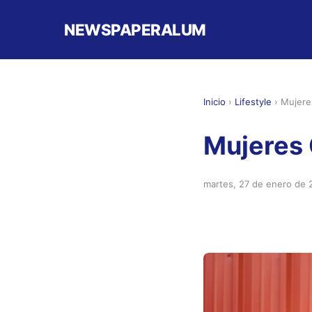
NEWSPAPERALUM
Inicio
›
Lifestyle
›
Mujere
Mujeres 
martes, 27 de enero de 