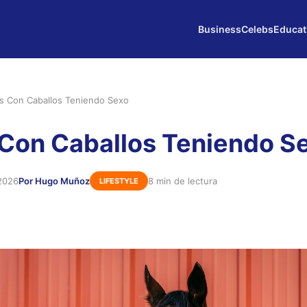
Business
Celebs
Educat
s Con Caballos Teniendo Sexo
Con Caballos Teniendo S
2026
Por Hugo Muñoz
8 min de lectura
LIFESTYLE