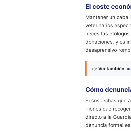
El coste econó
Mantener un caball
veterinarios especi
necesitas etólogos 
donaciones, y es in
desaprensivo rompi
👉
Ver también:
cu
Cómo denuncia
Si sospechas que al
Tienes que recoger 
directo a la Guardi
denuncia formal es