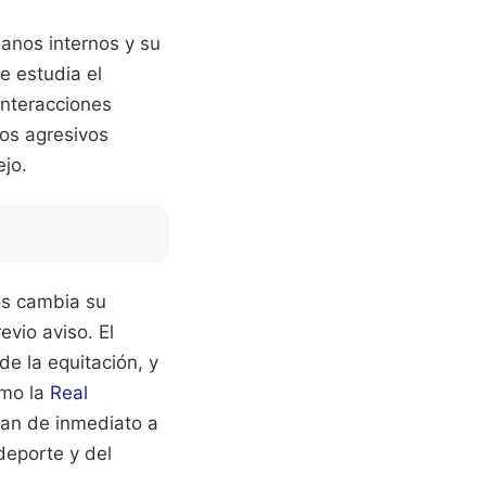
anos internos y su
e estudia el
interacciones
os agresivos
jo.
os cambia su
vio aviso. El
de la equitación, y
omo la
Real
san de inmediato a
deporte y del