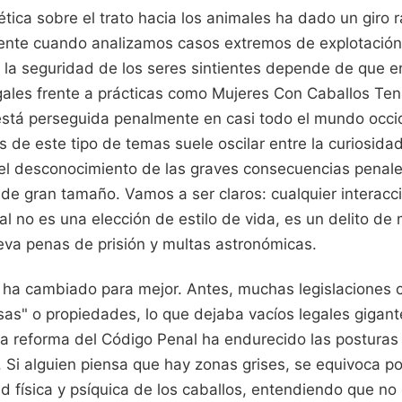
ética sobre el trato hacia los animales ha dado un giro r
ente cuando analizamos casos extremos de explotación
ro la seguridad de los seres sintientes depende de qu
legales frente a prácticas como Mujeres Con Caballos Te
está perseguida penalmente en casi todo el mundo occid
de este tipo de temas suele oscilar entre la curiosidad
 el desconocimiento de las graves consecuencias penale
de gran tamaño. Vamos a ser claros: cualquier interacc
l no es una elección de estilo de vida, es un delito de 
leva penas de prisión y multas astronómicas.
 ha cambiado para mejor. Antes, muchas legislaciones 
as" o propiedades, lo que dejaba vacíos legales gigant
a reforma del Código Penal ha endurecido las posturas 
. Si alguien piensa que hay zonas grises, se equivoca po
ad física y psíquica de los caballos, entendiendo que no 