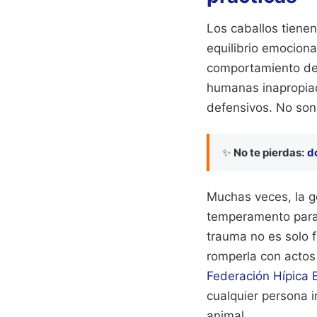
Los caballos tiene
equilibrio emociona
comportamiento de 
humanas inapropiad
defensivos. No son
✨
No te pierdas:
d
Muchas veces, la g
temperamento para 
trauma no es solo fí
romperla con actos
Federación Hípica 
cualquier persona 
animal.