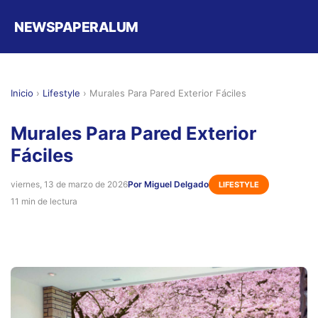
NEWSPAPERALUM
Inicio
›
Lifestyle
›
Murales Para Pared Exterior Fáciles
Murales Para Pared Exterior
Fáciles
viernes, 13 de marzo de 2026
Por Miguel Delgado
LIFESTYLE
11 min de lectura