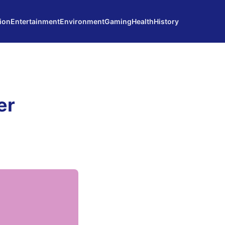
ion
Entertainment
Environment
Gaming
Health
History
er