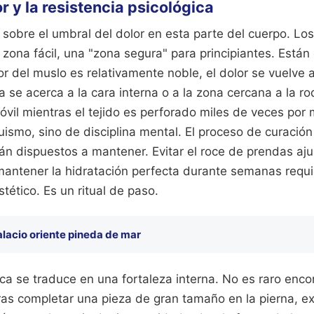
or y la resistencia psicológica
sobre el umbral del dolor en esta parte del cuerpo. Los
zona fácil, una "zona segura" para principiantes. Están
ior del muslo es relativamente noble, el dolor se vuelve 
 se acerca a la cara interna o a la zona cercana a la ro
vil mientras el tejido es perforado miles de veces por 
ismo, sino de disciplina mental. El proceso de curació
án dispuestos a mantener. Evitar el roce de prendas aju
 mantener la hidratación perfecta durante semanas req
tético. Es un ritual de paso.
alacio oriente pineda de mar
sica se traduce en una fortaleza interna. No es raro enco
ras completar una pieza de gran tamaño en la pierna, e