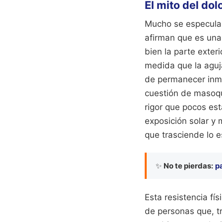
El mito del dol
Mucho se especula 
afirman que es una 
bien la parte exter
medida que la aguja
de permanecer inmó
cuestión de masoqu
rigor que pocos est
exposición solar y
que trasciende lo es
✨
No te pierdas:
p
Esta resistencia fí
de personas que, t