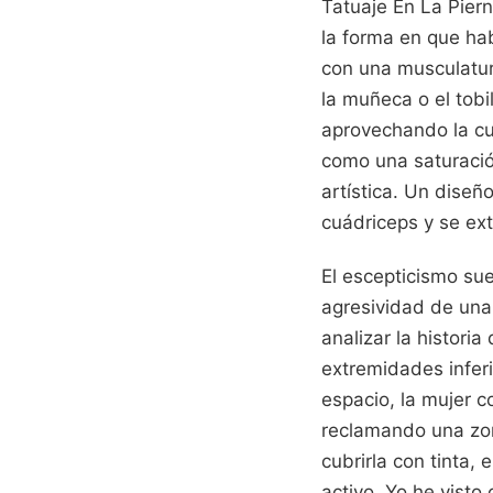
Tatuaje En La Piern
la forma en que ha
con una musculatur
la muñeca o el tobil
aprovechando la cur
como una saturació
artística. Un dise
cuádriceps y se ex
El escepticismo sue
agresividad de una
analizar la historia
extremidades inferi
espacio, la mujer 
reclamando una zon
cubrirla con tinta,
activo. Yo he visto