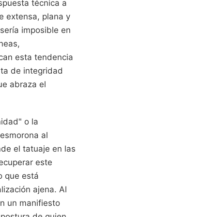
spuesta técnica a
e extensa, plana y
sería imposible en
íneas,
ican esta tendencia
ta de integridad
ue abraza el
idad" o la
desmorona al
nde el tatuaje en las
recuperar este
o que está
ización ajena. Al
en un manifiesto
a postura de quien