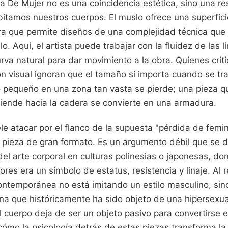
a De Mujer no es una coincidencia estética, sino una re
bitamos nuestros cuerpos. El muslo ofrece una superfici
a que permite diseños de una complejidad técnica que 
lo. Aquí, el artista puede trabajar con la fluidez de las l
va natural para dar movimiento a la obra. Quienes crit
n visual ignoran que el tamaño sí importa cuando se tra
ño pequeño en una zona tan vasta se pierde; una pieza q
tiende hacia la cadera se convierte en una armadura.
le atacar por el flanco de la supuesta "pérdida de femin
 pieza de gran formato. Es un argumento débil que se 
 del arte corporal en culturas polinesias o japonesas, do
ores era un símbolo de estatus, resistencia y linaje. Al 
contemporánea no está imitando un estilo masculino, sin
a que históricamente ha sido objeto de una hipersexual
 el cuerpo deja de ser un objeto pasivo para convertirse 
 cómo la psicología detrás de estas piezas transforma l