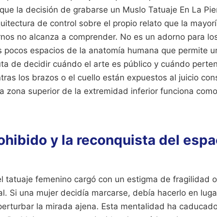
es que la decisión de grabarse un Muslo Tatuaje En La Pi
itectura de control sobre el propio relato que la mayorí
nos no alcanza a comprender. No es un adorno para lo
os pocos espacios de la anatomía humana que permite un
uta de decidir cuándo el arte es público y cuándo perte
ntras los brazos o el cuello están expuestos al juicio co
sta zona superior de la extremidad inferior funciona com
rohibido y la reconquista del espa
 tatuaje femenino cargó con un estigma de fragilidad o, 
l. Si una mujer decidía marcarse, debía hacerlo en luga
 perturbar la mirada ajena. Esta mentalidad ha caducado