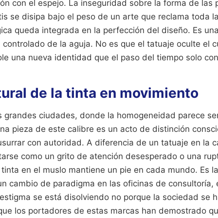
ón con el espejo. La inseguridad sobre la forma de las 
litis se disipa bajo el peso de un arte que reclama toda l
gica queda integrada en la perfección del diseño. Es un
 controlado de la aguja. No es que el tatuaje oculte el c
ole una nueva identidad que el paso del tiempo solo con
tural de la tinta en movimiento
as grandes ciudades, donde la homogeneidad parece ser
una pieza de este calibre es un acto de distinción consci
susurrar con autoridad. A diferencia de un tatuaje en la 
tarse como un grito de atención desesperado o una ruptu
 tinta en el muslo mantiene un pie en cada mundo. Es la
un cambio de paradigma en las oficinas de consultoría, 
l estigma se está disolviendo no porque la sociedad se 
rque los portadores de estas marcas han demostrado q