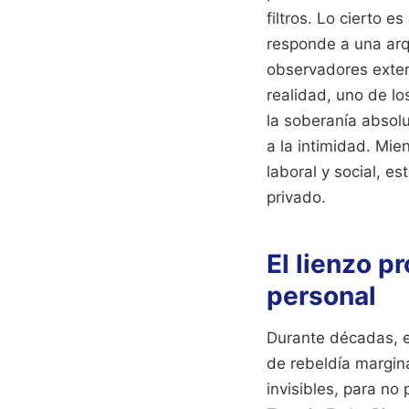
filtros. Lo cierto 
responde a una arqu
observadores exter
realidad, uno de l
la soberanía absol
a la intimidad. Mie
laboral y social, e
privado.
El lienzo p
personal
Durante décadas, el
de rebeldía margina
invisibles, para no