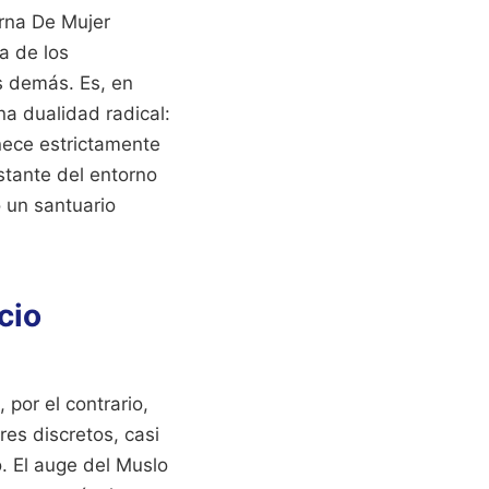
erna De Mujer
a de los
s demás. Es, en
a dualidad radical:
nece estrictamente
nstante del entorno
o un santuario
cio
por el contrario,
res discretos, casi
. El auge del Muslo