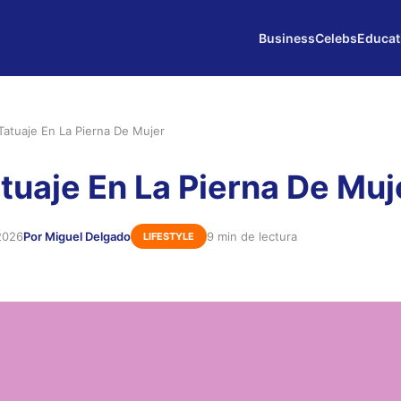
Business
Celebs
Educat
Tatuaje En La Pierna De Mujer
tuaje En La Pierna De Muj
 2026
Por Miguel Delgado
9 min de lectura
LIFESTYLE