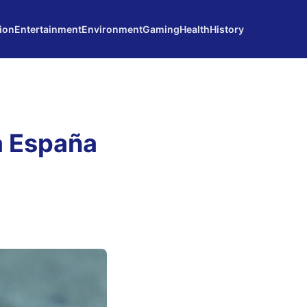
ion
Entertainment
Environment
Gaming
Health
History
a España