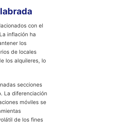
nlabrada
elacionados con el
La inflación ha
antener los
rios de locales
 los alquileres, lo
minadas secciones
. La diferenciación
caciones móviles se
amientas
átil de los fines