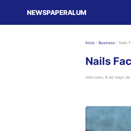
NEWSPAPERALUM
Inicio
›
Business
›
Nails 
Nails Fa
miércoles, 6 de mayo de