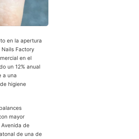
to en la apertura
 Nails Factory
ercial en el
ido un 12% anual
e a una
 de higiene
 balances
 con mayor
a Avenida de
eatonal de una de