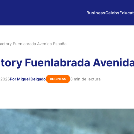
Business
Celebs
Educat
Factory Fuenlabrada Avenida España
ctory Fuenlabrada Avenid
 2026
Por Miguel Delgado
8 min de lectura
BUSINESS