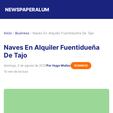
NEWSPAPERALUM
Inicio
›
Business
›
Naves En Alquiler Fuentidueña De Tajo
Naves En Alquiler Fuentidueña
De Tajo
domingo, 3 de agosto de 2025
Por Hugo Muñoz
BUSINESS
10 min de lectura