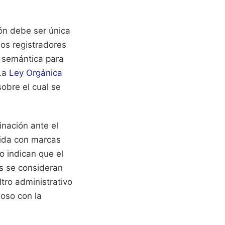
ón debe ser única
Los registradores
n semántica para
 La
Ley Orgánica
obre el cual se
inación ante el
cida con marcas
o indican que el
s se consideran
ltro administrativo
uoso con la