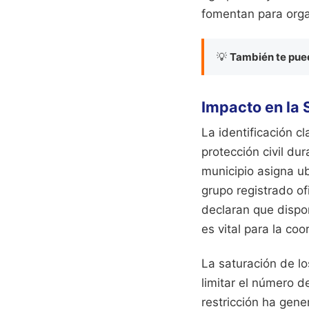
fomentan para organ
💡
También te pued
Impacto en la 
La identificación c
protección civil du
municipio asigna u
grupo registrado o
declaran que dispo
es vital para la co
La saturación de lo
limitar el número d
restricción ha gene