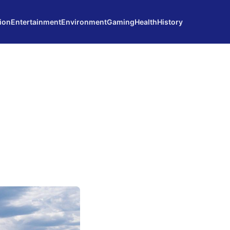
ion
Entertainment
Environment
Gaming
Health
History