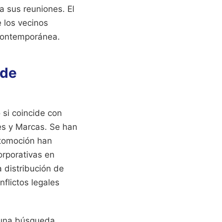
a sus reuniones. El
e los vecinos
 contemporánea.
 de
si coincide con
es y Marcas. Se han
utomoción han
orporativas en
a distribución de
flictos legales
r una búsqueda