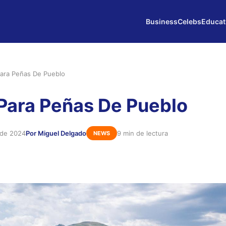
Business
Celebs
Educat
ara Peñas De Pueblo
Para Peñas De Pueblo
 de 2024
Por Miguel Delgado
9 min de lectura
NEWS