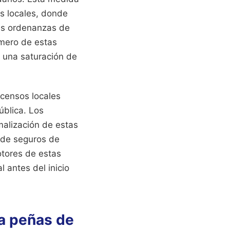
es locales, donde
las ordenanzas de
úmero de estas
n una saturación de
 censos locales
ública. Los
alización de estas
a de seguros de
otores de estas
 antes del inicio
ra peñas de