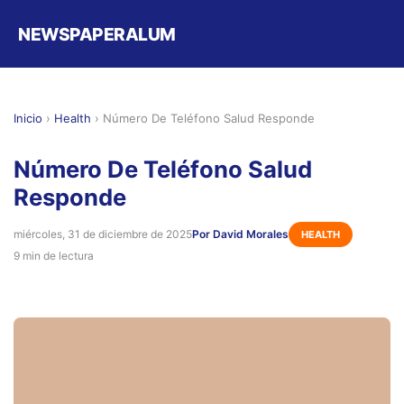
NEWSPAPERALUM
Inicio
›
Health
›
Número De Teléfono Salud Responde
Número De Teléfono Salud
Responde
miércoles, 31 de diciembre de 2025
Por David Morales
HEALTH
9 min de lectura