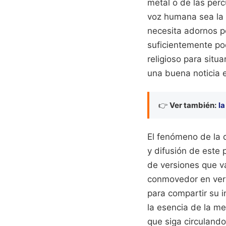
metal o de las per
voz humana sea la 
necesita adornos p
suficientemente pod
religioso para situ
una buena noticia 
👉
Ver también:
la
El fenómeno de la 
y difusión de este 
de versiones que v
conmovedor en ver 
para compartir su i
la esencia de la me
que siga circuland