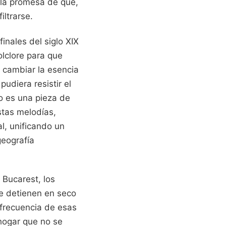
y la promesa de que,
iltrarse.
inales del siglo XIX
olclore para que
n cambiar la esencia
udiera resistir el
no es una pieza de
stas melodías,
al, unificando un
geografía
 Bucarest, los
se detienen en seco
 frecuencia de esas
hogar que no se