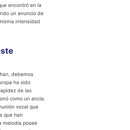
 que encontró en la
mando un anuncio de
 misma intensidad
este
uchan, debemos
Europa ha sido
rapidez de las
cionó como un ancla.
munión vocal que
os que han
la melodía posee