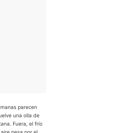
rumanas parecen
uelve una olla de
na. Fuera, el frío
aire pesa por el