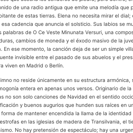
 sonido de una radio antigua que emite una melodía que
tante de estas tierras. Elena no necesita mirar el dial
esa cadencia que anuncia el solsticio. Sus labios se m
as palabras de O Ce Veste Minunata Versuri, una compos
aduras, cambios de moneda y el éxodo masivo de la juve
. En ese momento, la canción deja de ser un simple vill
uente invisible entre el pasado de sus abuelos y el pres
a viven en Madrid o Berlín.
himno no reside únicamente en su estructura armónica,
ogonía entera en apenas unos versos. Originario de la t
as no son solo canciones de Navidad en el sentido occid
rificación y buenos augurios que hunden sus raíces en u
a forma de mantener encendida la llama de la identidad
strofas en las iglesias de madera de Transilvania, el 
mismo. No hay pretensión de espectáculo; hay una urge