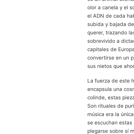
olor a canela y el
el ADN de cada habi
subida y bajada de 
querer, trazando l
sobrevivido a dict
capitales de Europa
convertirse en un p
sus nietos que ahor
La fuerza de este 
encapsula una cosm
colinde, estas piez
Son rituales de pu
música era la únic
se escuchan estas e
plegarse sobre sí 