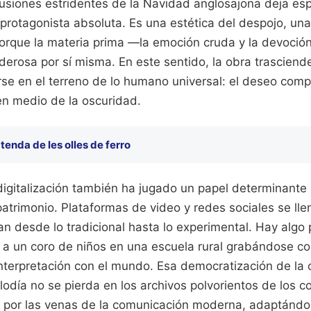
cusiones estridentes de la Navidad anglosajona deja esp
protagonista absoluta. Es una estética del despojo, una
orque la materia prima —la emoción cruda y la devoció
erosa por sí misma. En este sentido, la obra trasciend
arse en el terreno de lo humano universal: el deseo comp
en medio de la oscuridad.
 tenda de les olles de ferro
digitalización también ha jugado un papel determinante 
patrimonio. Plataformas de video y redes sociales se ll
an desde lo tradicional hasta lo experimental. Hay alg
a un coro de niños en una escuela rural grabándose co
nterpretación con el mundo. Esa democratización de la 
lodía no se pierda en los archivos polvorientos de los c
o por las venas de la comunicación moderna, adaptánd