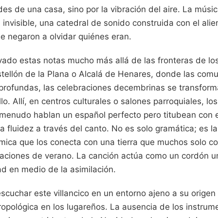
des de una casa, sino por la vibración del aire. La músic
 invisible, una catedral de sonido construida con el alie
e negaron a olvidar quiénes eran.
evado estas notas mucho más allá de las fronteras de lo
ellón de la Plana o Alcalá de Henares, donde las co
profundas, las celebraciones decembrinas se transforma
lo. Allí, en centros culturales o salones parroquiales, los
 menudo hablan un español perfecto pero titubean con 
a fluidez a través del canto. No es solo gramática; es l
tmica que los conecta con una tierra que muchos solo c
acaciones de verano. La canción actúa como un cordón u
ad en medio de la asimilación.
scuchar este villancico en un entorno ajeno a su origen
ropológica en los lugareños. La ausencia de los instrum