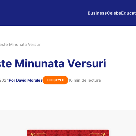
Business
Celebs
Educat
este Minunata Versuri
te Minunata Versuri
 2024
Por David Morales
10 min de lectura
LIFESTYLE