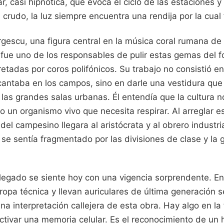
ar, casi hipnótica, que evoca el ciclo de las estaciones 
 crudo, la luz siempre encuentra una rendija por la cual f
rgescu, una figura central en la música coral rumana de f
, fue uno de los responsables de pulir estas gemas del f
retadas por coros polifónicos. Su trabajo no consistió e
cantaba en los campos, sino en darle una vestidura que p
las grandes salas urbanas. Él entendía que la cultura 
o un organismo vivo que necesita respirar. Al arreglar e
del campesino llegara al aristócrata y al obrero industri
e sentía fragmentado por las divisiones de clase y la 
legado se siente hoy con una vigencia sorprendente. En
ropa técnica y llevan auriculares de última generación 
a interpretación callejera de esta obra. Hay algo en la
ctivar una memoria celular. Es el reconocimiento de un 