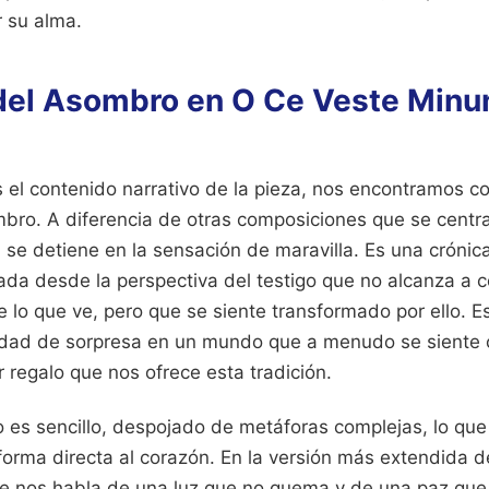
r su alma.
 del Asombro en O Ce Veste Minu
el contenido narrativo de la pieza, nos encontramos co
mbro. A diferencia de otras composiciones que se centra
 se detiene en la sensación de maravilla. Es una crónic
tada desde la perspectiva del testigo que no alcanza a
e lo que ve, pero que se siente transformado por ello. 
dad de sorpresa en un mundo que a menudo se siente c
r regalo que nos ofrece esta tradición.
do es sencillo, despojado de metáforas complejas, lo que
forma directa al corazón. En la versión más extendida 
se nos habla de una luz que no quema y de una paz que