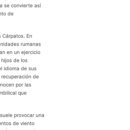
a se convierte así
nto de
s Cárpatos. En
munidades rumanas
n en un ejercicio
 hijos de los
el idioma de sus
a recuperación de
onocen por las
mbilical que
 suele provocar una
entos de viento