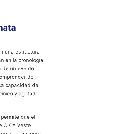
nata
n una estructura
n en la cronología
a de un evento
 comprender del
Esa capacidad de
ínico y agotado
 permite que el
de O Ce Veste
 no es la ausencia