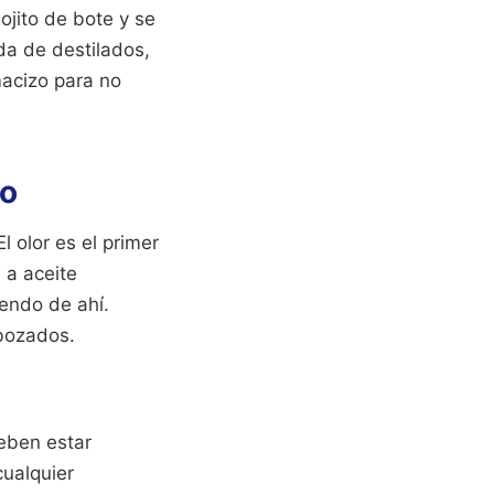
ojito de bote y se
a de destilados,
macizo para no
to
l olor es el primer
a a aceite
iendo de ahí.
ebozados.
Deben estar
cualquier