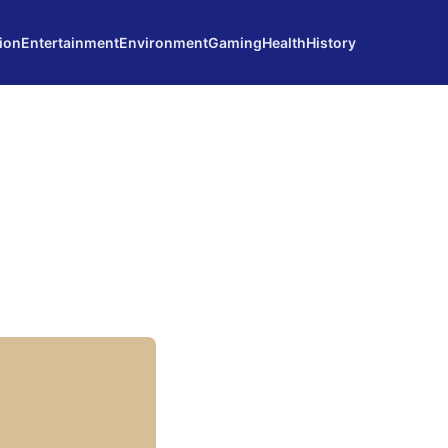
ion
Entertainment
Environment
Gaming
Health
History