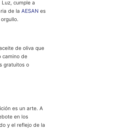
a Luz, cumple a
ria de la
AESAN
es
orgullo.
aceite de oliva que
o camino de
s gratuitos o
ción es un arte. A
ebote en los
o y el reflejo de la