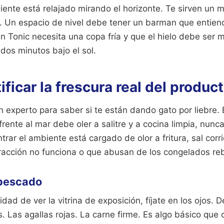
liente está relajado mirando el horizonte. Te sirven un m
 Un espacio de nivel debe tener un barman que entiend
 Tonic necesita una copa fría y que el hielo debe ser 
dos minutos bajo el sol.
ficar la frescura real del produc
n experto para saber si te están dando gato por liebre. E
frente al mar debe oler a salitre y a cocina limpia, nunc
trar el ambiente está cargado de olor a fritura, sal corr
xtracción no funciona o que abusan de los congelados r
 pescado
idad de ver la vitrina de exposición, fíjate en los ojos. 
es. Las agallas rojas. La carne firme. Es algo básico que 