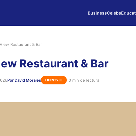
Business
Celebs
Educat
View Restaurant & Bar
ew Restaurant & Bar
2026
Por David Morales
10 min de lectura
LIFESTYLE