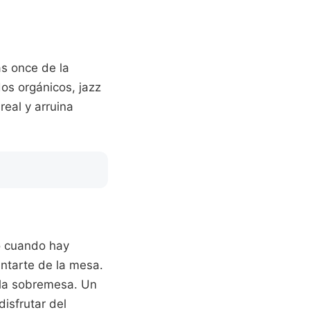
as once de la
dos orgánicos, jazz
real y arruina
o cuando hay
antarte de la mesa.
e la sobremesa. Un
isfrutar del