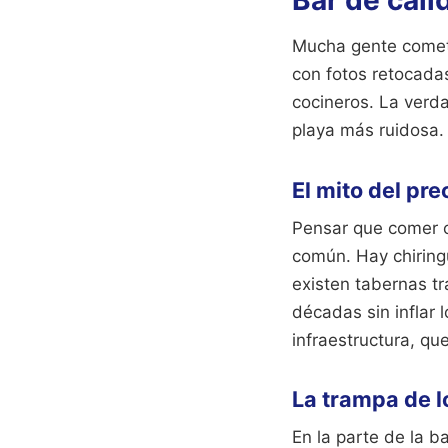
Bar de cali
Mucha gente comete 
con fotos retocada
cocineros. La verd
playa más ruidosa.
El mito del pr
Pensar que comer co
común. Hay chiringu
existen tabernas t
décadas sin inflar
infraestructura, que
La trampa de 
En la parte de la b