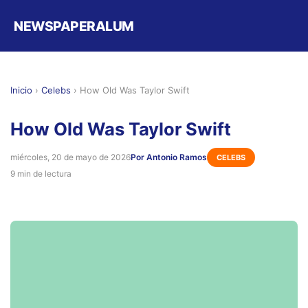
NEWSPAPERALUM
Inicio
›
Celebs
›
How Old Was Taylor Swift
How Old Was Taylor Swift
miércoles, 20 de mayo de 2026
Por Antonio Ramos
CELEBS
9 min de lectura