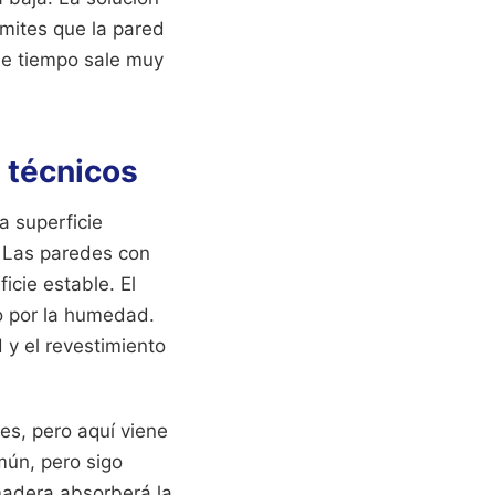
rmites que la pared
ese tiempo sale muy
s técnicos
a superficie
 Las paredes con
cie estable. El
do por la humedad.
 y el revestimiento
es, pero aquí viene
mún, pero sigo
madera absorberá la