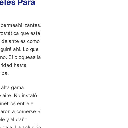
eles Para
mpermeabilizantes.
drostática que está
o delante es como
guirá ahí. Lo que
ino. Si bloqueas la
aridad hasta
iba.
 alta gama
aire. No instaló
ímetros entre el
zaron a comerse el
le y el daño
a baja. La solución