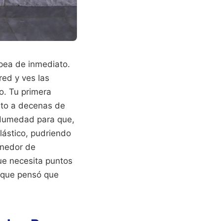
lpea de inmediato.
red y ves las
to. Tu primera
isto a decenas de
 Humedad para que,
lástico, pudriendo
enedor de
que necesita puntos
en que pensó que