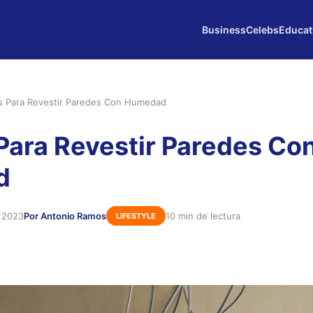
Business
Celebs
Educat
s Para Revestir Paredes Con Humedad
Para Revestir Paredes Co
d
e 2023
Por Antonio Ramos
10 min de lectura
LIFESTYLE