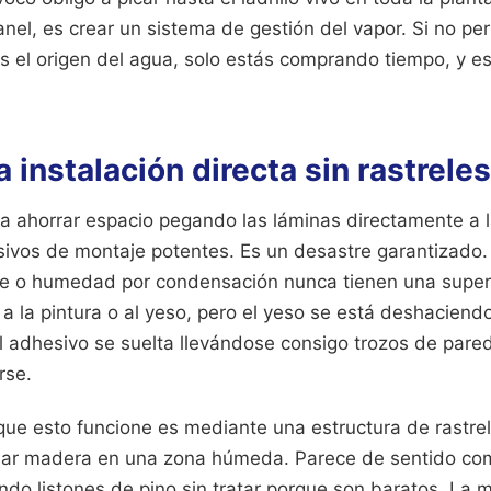
panel, es crear un sistema de gestión del vapor. Si no pe
tas el origen del agua, solo estás comprando tiempo, y 
la instalación directa sin rastrele
a ahorrar espacio pegando las láminas directamente a l
ivos de montaje potentes. Es un desastre garantizado.
re o humedad por condensación nunca tienen una superfi
a la pintura o al yeso, pero el yeso se está deshacien
l adhesivo se suelta llevándose consigo trozos de pared
rse.
que esto funcione es mediante una estructura de rastrel
usar madera en una zona húmeda. Parece de sentido co
ndo listones de pino sin tratar porque son baratos. La 