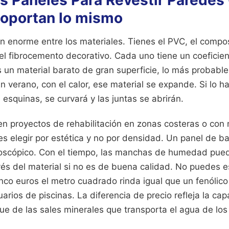
os Paneles Para Revestir Paredes
oportan lo mismo
n enorme entre los materiales. Tienes el PVC, el compo
 el fibrocemento decorativo. Cada uno tiene un coeficien
s un material barato de gran superficie, lo más probab
En verano, con el calor, ese material se expande. Si lo h
 esquinas, se curvará y las juntas se abrirán.
 en proyectos de rehabilitación en zonas costeras o c
 es elegir por estética y no por densidad. Un panel de b
roscópico. Con el tiempo, las manchas de humedad pued
vés del material si no es de buena calidad. No puedes 
nco euros el metro cuadrado rinda igual que un fenólico
arios de piscinas. La diferencia de precio refleja la ca
aque de las sales minerales que transporta el agua de lo