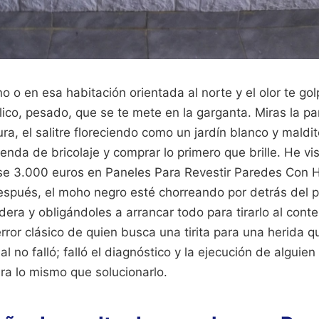
o o en esa habitación orientada al norte y el olor te go
co, pesado, que se te mete en la garganta. Miras la pa
ura, el salitre floreciendo como un jardín blanco y maldi
 tienda de bricolaje y comprar lo primero que brille. He v
rse 3.000 euros en Paneles Para Revestir Paredes Con
spués, el moho negro esté chorreando por detrás del p
dera y obligándoles a arrancar todo para tirarlo al cont
ror clásico de quien busca una tirita para una herida 
al no falló; falló el diagnóstico y la ejecución de algui
ra lo mismo que solucionarlo.