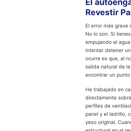
El autoeng
Revestir P
El error más grave
No lo son. Si tienes
empujando el agua 
intentar detener u
ocurre es que, al n
salida natural de l
encontrar un punto 
He trabajado en ca
directamente sobre
perfiles de ventila
panel y el ladrill
yeso original. Cuan
estructural en el re