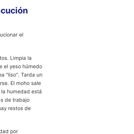
ecución
ucionar el
os. Limpia la
re el yeso húmedo
a "liso". Tarda un
rse. El moho sale
a la humedad está
as de trabajo
hay restos de
edad por