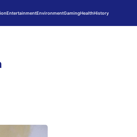
ion
Entertainment
Environment
Gaming
Health
History
n