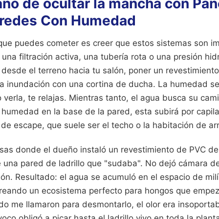
año de ocultar la mancha con Pan
aredes Con Humedad
 que puedes cometer es creer que estos sistemas son i
 una filtración activa, una tubería rota o una presión hi
desde el terreno hacia tu salón, poner un revestimient
na inundación con una cortina de ducha. La humedad se
o verla, te relajas. Mientras tanto, el agua busca su cam
a humedad en la base de la pared, esta subirá por capil
de escape, que suele ser el techo o la habitación de arr
sas donde el dueño instaló un revestimiento de PVC de
 una pared de ladrillo que "sudaba". No dejó cámara de 
ción. Resultado: el agua se acumuló en el espacio de mil
o, creando un ecosistema perfecto para hongos que empe
do me llamaron para desmontarlo, el olor era insoportab
voco obligó a picar hasta el ladrillo vivo en toda la plant