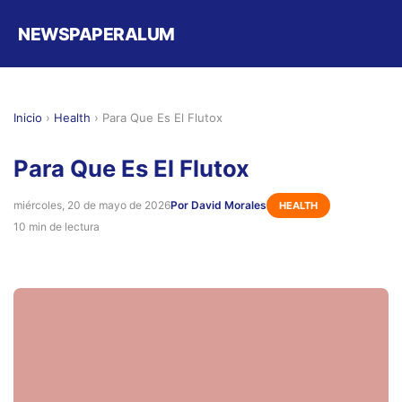
NEWSPAPERALUM
Inicio
›
Health
›
Para Que Es El Flutox
Para Que Es El Flutox
miércoles, 20 de mayo de 2026
Por David Morales
HEALTH
10 min de lectura