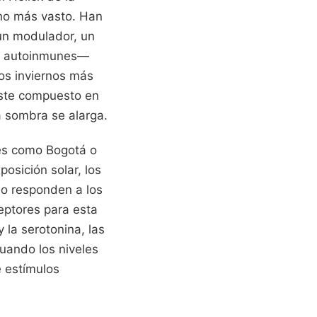
ho más vasto. Han
un modulador, un
es autoinmunes—
os inviernos más
 este compuesto en
a sombra se alarga.
des como Bogotá o
osición solar, los
o responden a los
eptores para esta
 la serotonina, las
uando los niveles
e estímulos