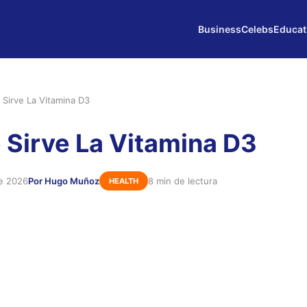
Business
Celebs
Educat
 Sirve La Vitamina D3
 Sirve La Vitamina D3
de 2026
Por Hugo Muñoz
8 min de lectura
HEALTH