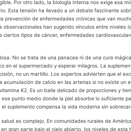
ible. Por otro lado, la biología interna nos exige esa m
rio. Esta tensión ha llevado a un debate fascinante sob
la prevención de enfermedades crónicas que van mucho
s observacionales han sugerido vínculos entre niveles 
e ciertos tipos de cáncer, enfermedades cardiovascular
elosa. No se trata de una panacea ni de una cura mágic
co en el supermercado y esperar milagros. La suplemen
isión, no un martillo. Los expertos advierten que el ex
a acumulación de calcio en las arterias si no existe un e
vitamina K2. Es un baile delicado de proporciones y tie
 ese punto medio donde la piel absorbe lo suficiente pa
el suplemento compensa la vida moderna sin sobrecarg
ra salud es complejo. En comunidades rurales de América
 en gran parte bajo el cielo abierto, los niveles de est