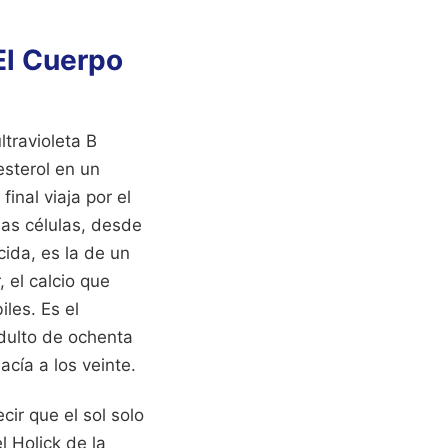
El Cuerpo
ltravioleta B
esterol en un
inal viaja por el
as células, desde
cida, es la de un
 el calcio que
les. Es el
dulto de ochenta
acía a los veinte.
ir que el sol solo
 Holick de la