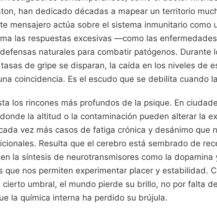
ton, han dedicado décadas a mapear un territorio muc
te mensajero actúa sobre el sistema inmunitario como 
alma las respuestas excesivas —como las enfermedad
s defensas naturales para combatir patógenos. Durante l
tasas de gripe se disparan, la caída en los niveles de
una coincidencia. Es el escudo que se debilita cuando l
asta los rincones más profundos de la psique. En ciuda
onde la altitud o la contaminación pueden alterar la exp
ada vez más casos de fatiga crónica y desánimo que n
dicionales. Resulta que el cerebro está sembrado de rec
en la síntesis de neurotransmisores como la dopamina y
s que nos permiten experimentar placer y estabilidad. C
cierto umbral, el mundo pierde su brillo, no por falta d
ue la química interna ha perdido su brújula.