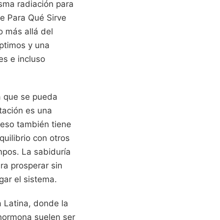
isma radiación para
re Para Qué Sirve
 más allá del
óptimos y una
es e incluso
a que se pueda
tación es una
ceso también tiene
quilibrio con otros
mpos. La sabiduría
ra prosperar sin
ar el sistema.
 Latina, donde la
a hormona suelen ser