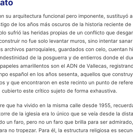
ato
 con su arquitectura funcional pero imponente, sustituyó 
stigo de los años más oscuros de la historia reciente de
plo sufrió las heridas propias de un conflicto que desgar
construir no fue solo levantar muros, sino intentar san
os archivos parroquiales, guardados con celo, cuentan h
landestinidad de la posguerra y de entierros donde el d
papeles amarillentos son el ADN de Vallecas, registrand
mpo español en los años sesenta, aquellos que construy
s y que encontraron en este recinto un punto de referen
 cubierto este crítico sujeto de forma exhaustiva.
e que ha vivido en la misma calle desde 1955, recuerda
torre de la iglesia era lo único que se veía desde la dist
do un faro, pero no un faro que brilla para ser admirado
ra no tropezar. Para él, la estructura religiosa es secun