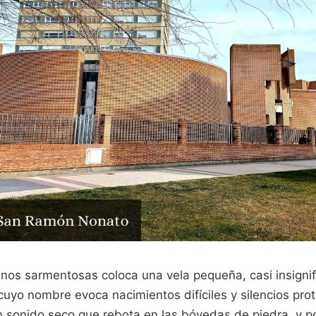
os sarmentosas coloca una vela pequeña, casi insignifi
cuyo nombre evoca nacimientos difíciles y silencios prot
n sonido seco que rebota en las bóvedas de piedra, y p