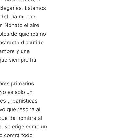
 plegarias. Estamos
r del día mucho
n Nonato el aire
ibles de quienes no
bstracto discutido
hambre y una
 que siempre ha
lores primarios
No es solo un
nes urbanísticas
ivo que respira al
o que da nombre al
a, se erige como un
o contra todo