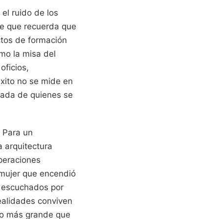
 el ruido de los
te que recuerda que
ectos de formación
mo la misa del
oficios,
éxito no se mide en
erada de quienes se
. Para un
a arquitectura
operaciones
 mujer que encendió
on escuchados por
realidades conviven
go más grande que