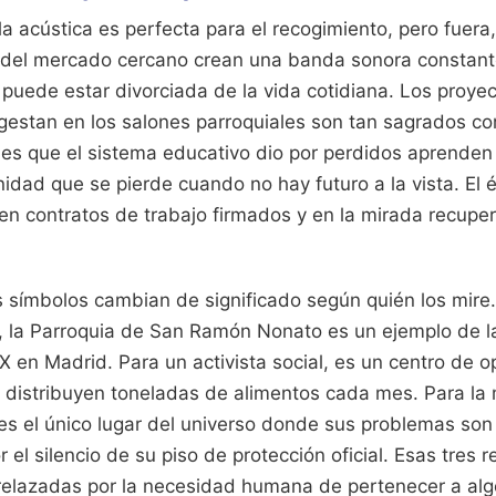
la acústica es perfecta para el recogimiento, pero fuera,
io del mercado cercano crean una banda sonora constan
o puede estar divorciada de la vida cotidiana. Los proy
 gestan en los salones parroquiales son tan sagrados co
nes que el sistema educativo dio por perdidos aprenden 
idad que se pierde cuando no hay futuro a la vista. El 
 en contratos de trabajo firmados y en la mirada recup
s símbolos cambian de significado según quién los mire
e, la Parroquia de San Ramón Nonato es un ejemplo de l
 XX en Madrid. Para un activista social, es un centro de 
e distribuyen toneladas de alimentos cada mes. Para la
o, es el único lugar del universo donde sus problemas s
 el silencio de su piso de protección oficial. Esas tres 
trelazadas por la necesidad humana de pertenecer a al