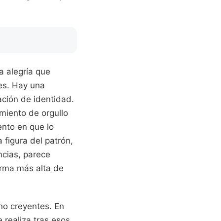
a alegría que
res. Hay una
ación de identidad.
imiento de orgullo
ento en que lo
 figura del patrón,
ncias, parece
orma más alta de
 no creyentes. En
 realiza tras esos