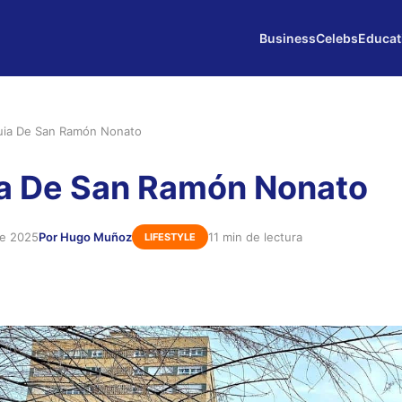
Business
Celebs
Educat
uia De San Ramón Nonato
ia De San Ramón Nonato
de 2025
Por Hugo Muñoz
11 min de lectura
LIFESTYLE