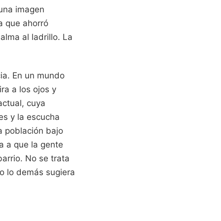
 una imagen
ra que ahorró
lma al ladrillo. La
cia. En un mundo
ra a los ojos y
actual, cuya
es y la escucha
a población bajo
a a que la gente
arrio. No se trata
do lo demás sugiera