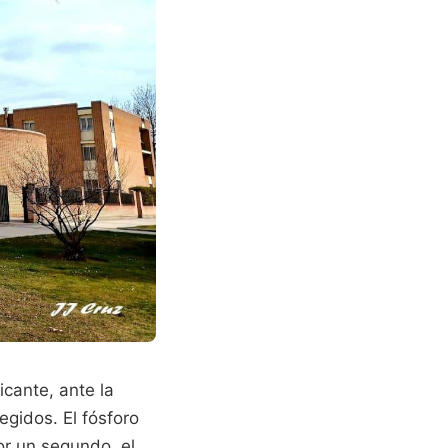
cante, ante la
egidos. El fósforo
or un segundo, el