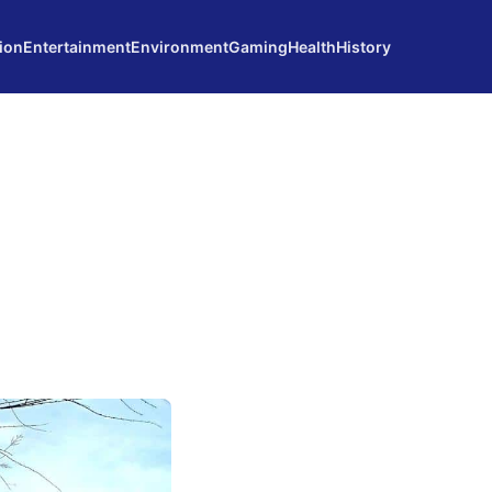
ion
Entertainment
Environment
Gaming
Health
History