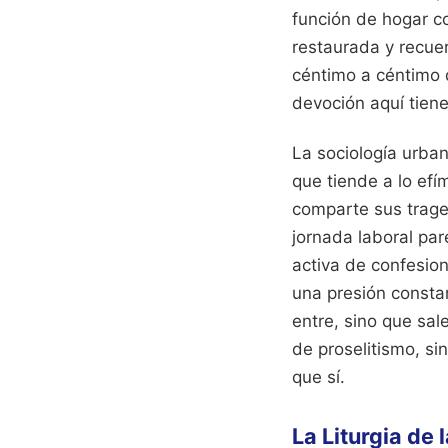
función de hogar c
restaurada y recuer
céntimo a céntimo d
devoción aquí tien
La sociología urba
que tiende a lo efím
comparte sus trage
jornada laboral par
activa de confesio
una presión constan
entre, sino que sal
de proselitismo, s
que sí.
La Liturgia de 