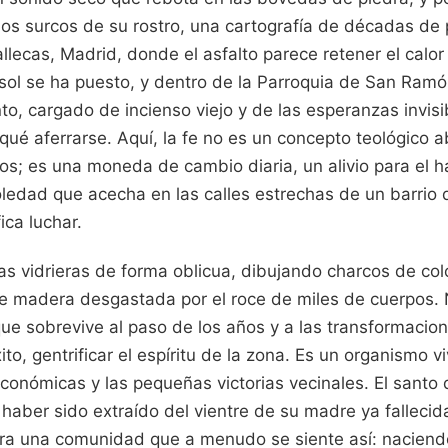
los surcos de su rostro, una cartografía de décadas de
llecas, Madrid, donde el asfalto parece retener el calo
sol se ha puesto, y dentro de la Parroquia de San Ramó
nto, cargado de incienso viejo y de las esperanzas invis
ué aferrarse. Aquí, la fe no es un concepto teológico a
nos; es una moneda de cambio diaria, un alivio para el 
oledad que acecha en las calles estrechas de un barrio
ica luchar.
r las vidrieras de forma oblicua, dibujando charcos de co
e madera desgastada por el roce de miles de cuerpos. 
o que sobrevive al paso de los años y a las transformacio
ito, gentrificar el espíritu de la zona. Es un organismo v
 económicas y las pequeñas victorias vecinales. El sant
 haber sido extraído del vientre de su madre ya fallecid
ra una comunidad que a menudo se siente así: naciend