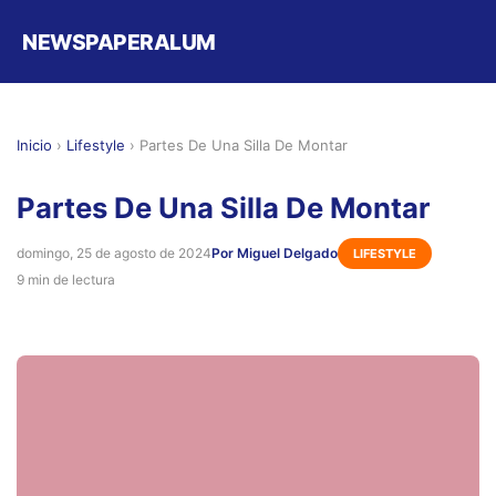
NEWSPAPERALUM
Inicio
›
Lifestyle
›
Partes De Una Silla De Montar
Partes De Una Silla De Montar
domingo, 25 de agosto de 2024
Por Miguel Delgado
LIFESTYLE
9 min de lectura