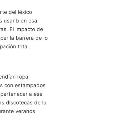
te del léxico
s usar bien esa
vas. El impacto de
er la barrera de lo
pación total.
endían ropa,
tas con estampados
a pertenecer a ese
as discotecas de la
urante veranos