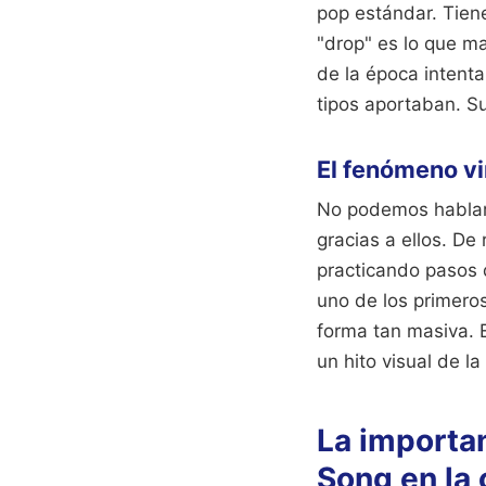
pop estándar. Tiene
"drop" es lo que m
de la época intenta
tipos aportaban. Su
El fenómeno vir
No podemos hablar 
gracias a ellos. D
practicando pasos d
uno de los primero
forma tan masiva. E
un hito visual de l
La importa
Song en la 