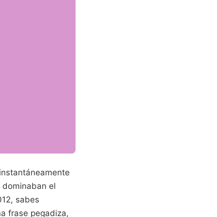
r instantáneamente
s dominaban el
012, sabes
a frase pegadiza,