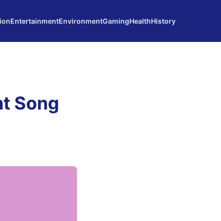
ion
Entertainment
Environment
Gaming
Health
History
ht Song