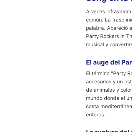
A veces infravalora
común. La frase in
palabra. Apareció e
Party Rockers In T
musical y convertir
El auge del Pa
El término "Party 
accesorios y un es
de animales y color
mundo donde el úni
costa mediterránea
enteros.
La ruptura del