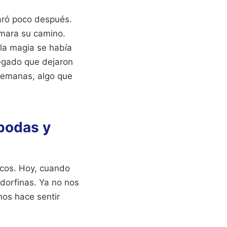
aró poco después.
omara su camino.
 la magia se había
legado que dejaron
semanas, algo que
bodas y
icos. Hoy, cuando
dorfinas. Ya no nos
nos hace sentir