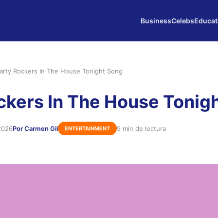
Business
Celebs
Educat
arty Rockers In The House Tonight Song
ckers In The House Tonig
 2026
Por Carmen Gil
9 min de lectura
ENTERTAINMENT