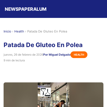
NEWSPAPERALUM
Inicio
›
Health
›
Patada De Gluteo En Polea
Patada De Gluteo En Polea
jueves, 26 de febrero de 2026
Por Miguel Delgado
HEALTH
9 min de lectura