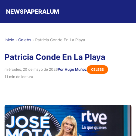
NEWSPAPERALUM
Inicio
›
Celebs
›
Patricia Conde En La Playa
Patricia Conde En La Playa
miércoles, 20 de mayo de 2026
Por Hugo Muñoz
CELEBS
11 min de lectura