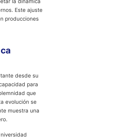
etar la dinámica
ernos. Este ajuste
on producciones
ica
stante desde su
 capacidad para
solemnidad que
ta evolución se
nte muestra una
ro.
Universidad