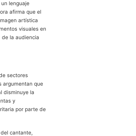
 un lenguaje
dora afirma que el
imagen artística
ementos visuales en
 de la audiencia
 de sectores
pos argumentan que
al disminuye la
entas y
taria por parte de
 del cantante,