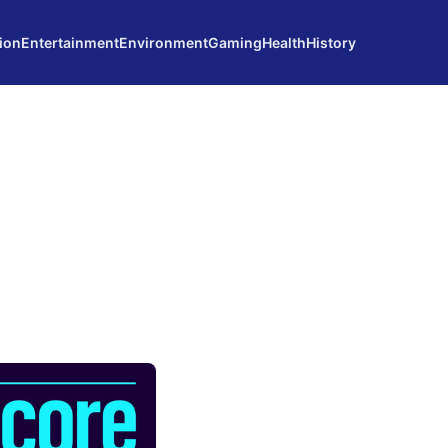
ion
Entertainment
Environment
Gaming
Health
History