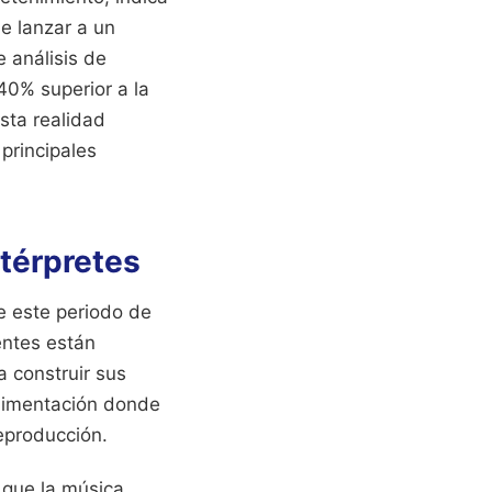
e lanzar a un
 análisis de
40% superior a la
sta realidad
principales
ntérpretes
e este periodo de
entes están
a construir sus
alimentación donde
reproducción.
 que la música