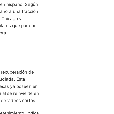
gen hispano. Según
 ahora una fracción
, Chicago y
milares que puedan
ora.
a recuperación de
tudiada. Esta
resas ya poseen en
al se reinvierte en
 de videos cortos.
retenimiento, indica