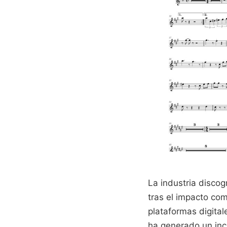
La industria discog
tras el impacto co
plataformas digita
ha generado un inc