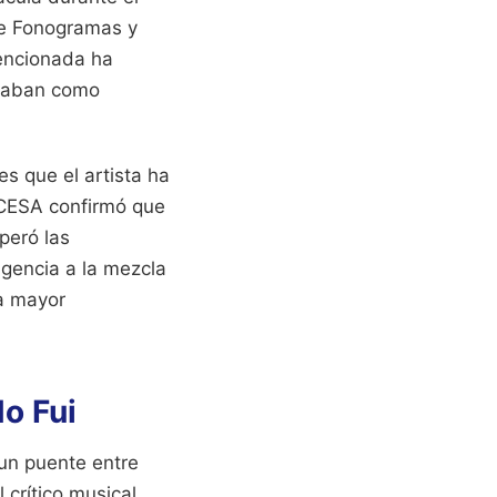
de Fonogramas y
mencionada ha
uraban como
es que el artista ha
OCESA confirmó que
peró las
igencia a la mezcla
a mayor
o Fui
un puente entre
crítico musical