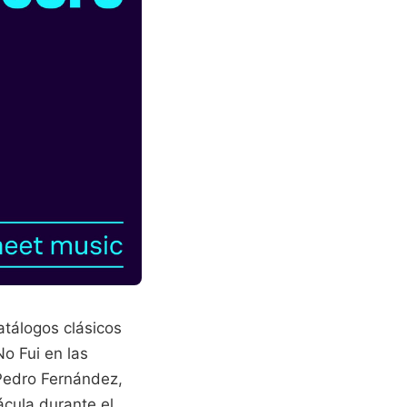
atálogos clásicos
o Fui en las
 Pedro Fernández,
cula durante el