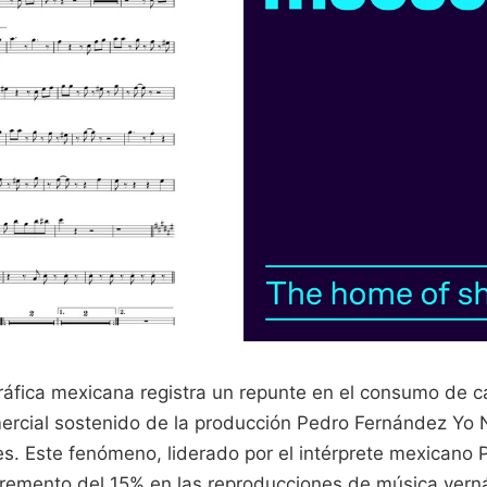
ráfica mexicana registra un repunte en el consumo de c
mercial sostenido de la producción Pedro Fernández Yo N
les. Este fenómeno, liderado por el intérprete mexicano
remento del 15% en las reproducciones de música verná