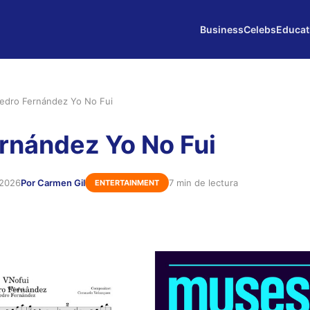
Business
Celebs
Educat
edro Fernández Yo No Fui
rnández Yo No Fui
 2026
Por Carmen Gil
7 min de lectura
ENTERTAINMENT