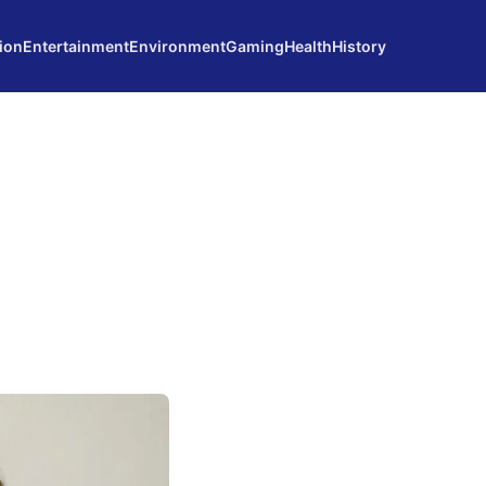
ion
Entertainment
Environment
Gaming
Health
History