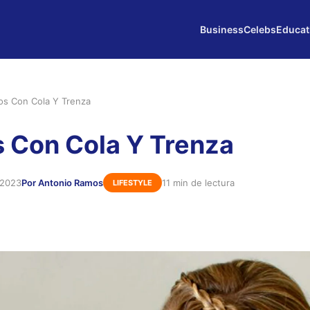
Business
Celebs
Educat
os Con Cola Y Trenza
 Con Cola Y Trenza
 2023
Por Antonio Ramos
11 min de lectura
LIFESTYLE