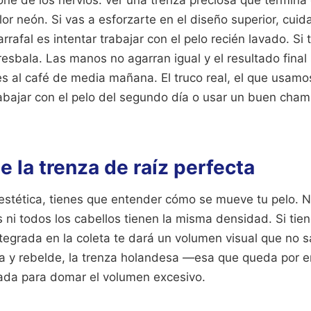
ne de los nervios: ver una trenza preciosa que termin
lor neón. Si vas a esforzarte en el diseño superior, cuida
garrafal es intentar trabajar con el pelo recién lavado. Si 
resbala. Las manos no agarran igual y el resultado fina
es al café de media mañana. El truco real, el que usamo
rabajar con el pelo del segundo día o usar un buen cha
 la trenza de raíz perfecta
estética, tienes que entender cómo se mueve tu pelo. N
 ni todos los cabellos tienen la misma densidad. Si tiene
tegrada en la coleta te dará un volumen visual que no s
a y rebelde, la trenza holandesa —esa que queda por e
iada para domar el volumen excesivo.