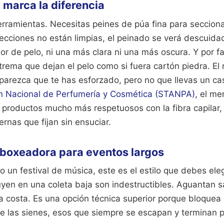
e marca la diferencia
rramientas. Necesitas peines de púa fina para secciona
 secciones no están limpias, el peinado se verá descuida
or de pelo, ni una más clara ni una más oscura. Y por fav
xtrema que dejan el pelo como si fuera cartón piedra. E
parezca que te has esforzado, pero no que llevas un cas
n Nacional de Perfumería y Cosmética (STANPA)
, el m
 productos mucho más respetuosos con la fibra capilar,
rnas que fijan sin ensuciar.
 boxeadora para eventos largos
o un festival de música, este es el estilo que debes ele
uyen en una coleta baja son indestructibles. Aguantan sa
 la costa. Es una opción técnica superior porque bloqu
de las sienes, esos que siempre se escapan y terminan 