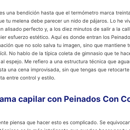
 es una bendición hasta que el termómetro marca treinta
 tu melena debe parecer un nido de pájaros. Lo he viv
n alisado perfecto y, a los diez minutos de salir a la call
uier esfuerzo estético. Aquí es donde entran los Peinad
ación que no solo salva tu imagen, sino que mantiene 
fícil. No hablo de la típica coleta de gimnasio que te ha
al espejo. Me refiero a una estructura técnica que aguan
asta una cena improvisada, sin que tengas que retocart
a entre control y estilo.
drama capilar con Peinados Con C
ente piensa que hacer esto es complicado. Se equivocan