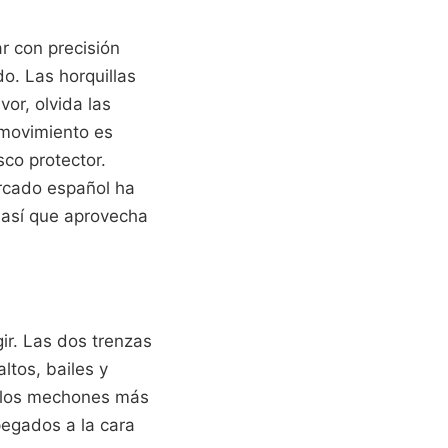
r con precisión
do. Las horquillas
or, olvida las
l movimiento es
co protector.
ercado español ha
 así que aprovecha
gir. Las dos trenzas
ltos, bailes y
ea los mechones más
pegados a la cara