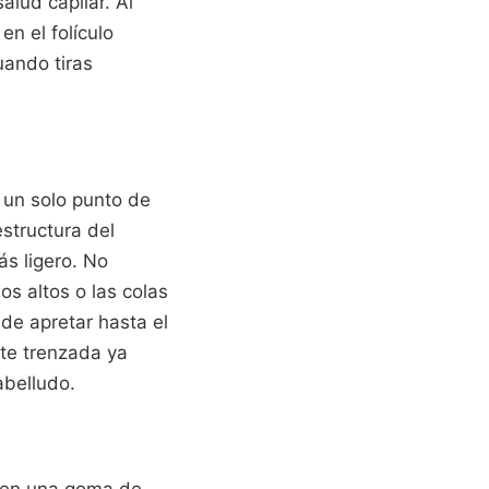
alud capilar. Al
n el folículo
uando tiras
n un solo punto de
estructura del
s ligero. No
s altos o las colas
de apretar hasta el
rte trenzada ya
abelludo.