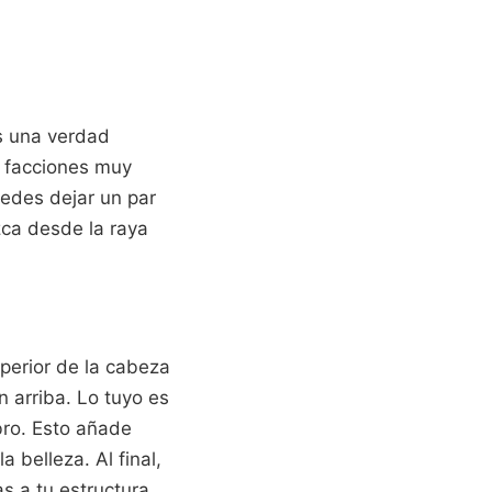
Es una verdad
s facciones muy
uedes dejar un par
zca desde la raya
uperior de la cabeza
n arriba. Lo tuyo es
bro. Esto añade
 belleza. Al final,
s a tu estructura,