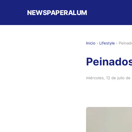
NEWSPAPERALUM
Inicio
›
Lifestyle
›
Peinad
Peinados
miércoles, 12 de julio de