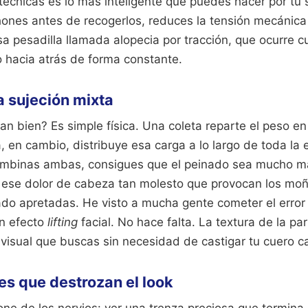
técnicas es lo más inteligente que puedes hacer por tu s
ones antes de recogerlos, reduces la tensión mecánica e
esa pesadilla llamada alopecia por tracción, que ocurre c
 hacia atrás de forma constante.
a sujeción mixta
an bien? Es simple física. Una coleta reparte el peso e
, en cambio, distribuye esa carga a lo largo de toda la 
ombinas ambas, consigues que el peinado sea mucho má
n ese dolor de cabeza tan molesto que provocan los moño
do apretadas. He visto a mucha gente cometer el error 
un efecto
lifting
facial. No hace falta. La textura de la pa
visual que buscas sin necesidad de castigar tu cuero c
s que destrozan el look