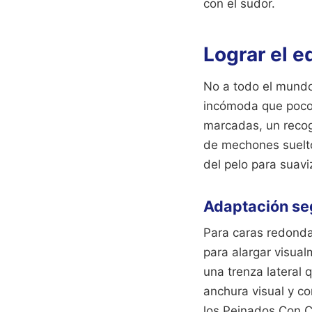
con el sudor.
Lograr el eq
No a todo el mundo 
incómoda que pocos
marcadas, un recogi
de mechones suelto
del pelo para suavi
Adaptación seg
Para caras redondas
para alargar visual
una trenza lateral
anchura visual y co
los Peinados Con Co