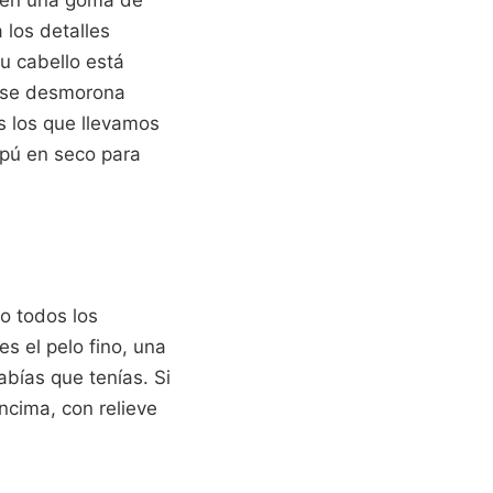
a en una goma de
 los detalles
tu cabello está
l se desmorona
s los que llevamos
mpú en seco para
o todos los
s el pelo fino, una
abías que tenías. Si
ncima, con relieve