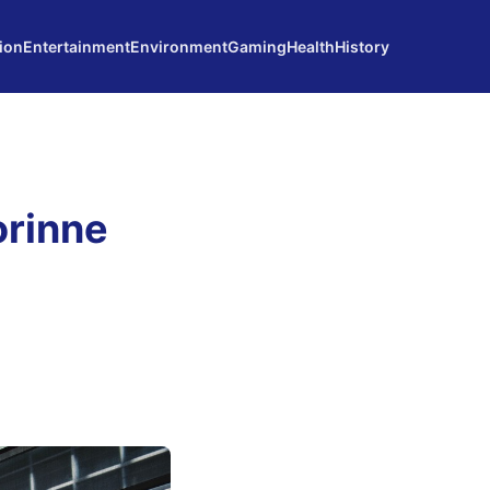
ion
Entertainment
Environment
Gaming
Health
History
orinne