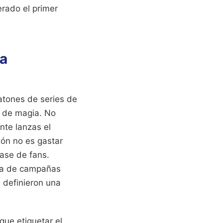
erado el primer
na
atones de series de
e de magia. No
nte lanzas el
ión no es gastar
ase de fans.
ara de campañas
e definieron una
que etiquetar el