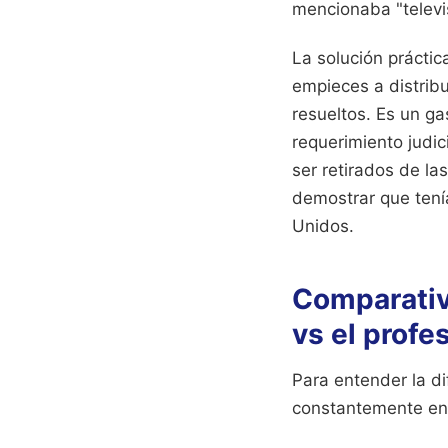
mencionaba "televis
La solución prácti
empieces a distrib
resueltos. Es un g
requerimiento judic
ser retirados de l
demostrar que tenía
Unidos.
Comparativa
vs el profe
Para entender la di
constantemente en 