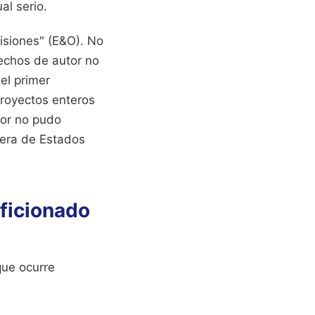
al serio.
isiones" (E&O). No
rechos de autor no
el primer
proyectos enteros
dor no pudo
uera de Estados
aficionado
que ocurre