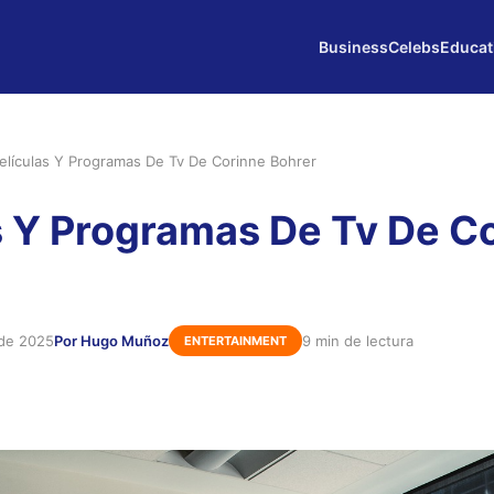
Business
Celebs
Educat
elículas Y Programas De Tv De Corinne Bohrer
s Y Programas De Tv De C
 de 2025
Por Hugo Muñoz
9 min de lectura
ENTERTAINMENT