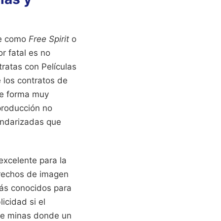
ie como
Free Spirit
o
r fatal es no
tratas con Películas
 los contratos de
 de forma muy
 producción no
tandarizadas que
 excelente para la
erechos de imagen
más conocidos para
icidad si el
 de minas donde un