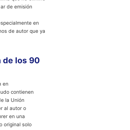
dar de emisión
, especialmente en
os de autor que ya
 de los 90
n en
enudo contienen
de la Unión
r al autor o
hrer en una
 original solo