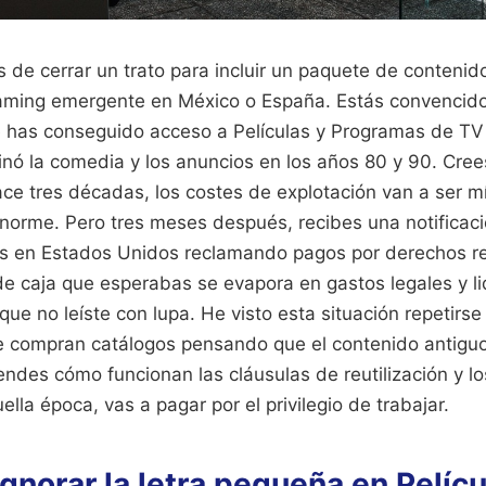
de cerrar un trato para incluir un paquete de contenid
aming emergente en México o España. Estás convencido
 has conseguido acceso a Películas y Programas de TV 
inó la comedia y los anuncios en los años 80 y 90. Cre
ce tres décadas, los costes de explotación van a ser m
enorme. Pero tres meses después, recibes una notificaci
es en Estados Unidos reclamando pagos por derechos r
o de caja que esperabas se evapora en gastos legales y l
que no leíste con lupa. He visto esta situación repetirse
 compran catálogos pensando que el contenido antiguo e
iendes cómo funcionan las cláusulas de reutilización y l
a época, vas a pagar por el privilegio de trabajar.
 ignorar la letra pequeña en Pelícu