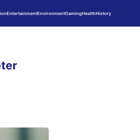
ion
Entertainment
Environment
Gaming
Health
History
eter