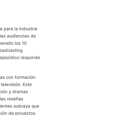
e para la industria
 las audiencias de
perado los 10
roadcasting
 episódico responde
ras con formación
televisión. Este
cción y dramas
 las reseñas
dientes subraya que
ación de proyectos