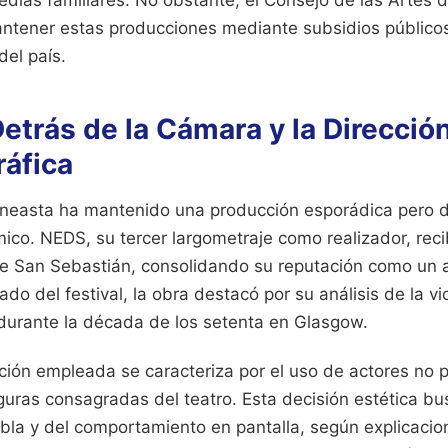
dias familiares. No obstante, el Consejo de las Artes 
ntener estas producciones mediante subsidios públicos
del país.
etrás de la Cámara y la Direcció
áfica
cineasta ha mantenido una producción esporádica pero d
ico. NEDS, su tercer largometraje como realizador, rec
 de San Sebastián, consolidando su reputación como un a
ado del festival, la obra destacó por su análisis de la vio
durante la década de los setenta en Glasgow.
ción empleada se caracteriza por el uso de actores no 
uras consagradas del teatro. Esta decisión estética bus
bla y del comportamiento en pantalla, según explicacion