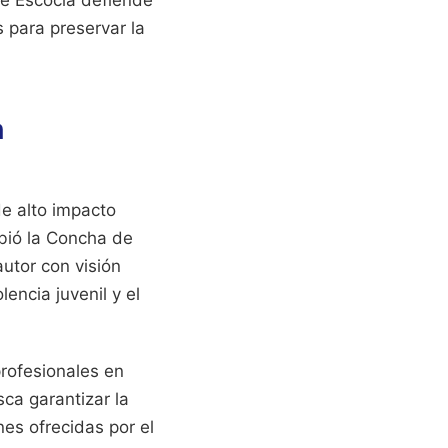
de Escocia defiende
 para preservar la
n
e alto impacto
ibió la Concha de
utor con visión
lencia juvenil y el
profesionales en
ca garantizar la
es ofrecidas por el