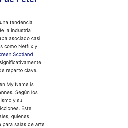
 una tendencia
e la industria
aba asociado casi
s como Netflix y
creen Scotland
significativamente
de reparto clave.
l en My Name is
Cannes. Según los
lismo y su
icciones. Este
ales, quienes
e para salas de arte