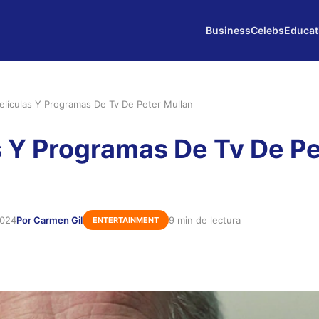
Business
Celebs
Educat
elículas Y Programas De Tv De Peter Mullan
s Y Programas De Tv De P
2024
Por Carmen Gil
9 min de lectura
ENTERTAINMENT