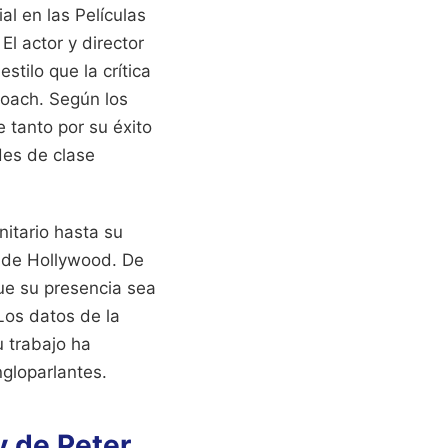
l en las Películas
l actor y director
tilo que la crítica
Loach. Según los
 tanto por su éxito
des de clase
nitario hasta su
s de Hollywood. De
 que su presencia sea
Los datos de la
u trabajo ha
ngloparlantes.
v de Peter