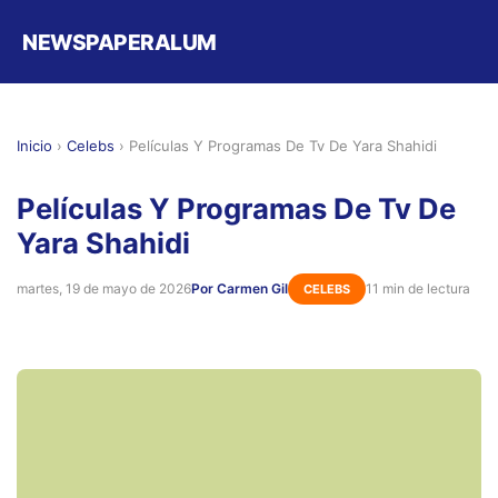
NEWSPAPERALUM
Inicio
›
Celebs
›
Películas Y Programas De Tv De Yara Shahidi
Películas Y Programas De Tv De
Yara Shahidi
martes, 19 de mayo de 2026
Por Carmen Gil
11 min de lectura
CELEBS